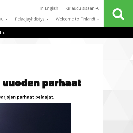
In English
Kirjaudu sisään
tuu
Pelaajayhdistys
Welcome to Finland!
tä.
n vuoden parhaat
arjojen parhaat pelaajat.