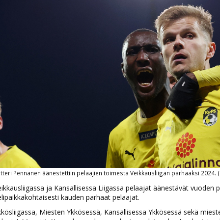
tteri Pennanen äänestettiin pelaajien toimesta Veikkausliigan parhaaksi 2024.
ikkausliigassa ja Kansallisessa Liigassa pelaajat äänestävät vuoden
lipaikkakohtaisesti kauden parhaat pelaajat.
kkösliigassa, Miesten Ykkösessä, Kansallisessa Ykkösessä sekä mies