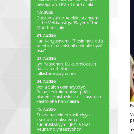
pelaaja on TPV:n Toni Toijala
1.8.2026
Gnistan striker Adeleke Akinyemi
is the Veikkausliiga Player of the
Month for July
31.7.2026
Ilari Kangasniemi: “Tiesin heti, että
mentorointi voisi olla minulle hyvä
asia”
27.7.2026
Jyri Paasonen: EU-tuomioistuin
haastaa urheilun
julkistamiskäytännöt
24.7.2026
Venla Salon opinnäytetyö:
Pelaajien kokemukset pään
alueen iskuista yleisiä - lisäsuojan
käyttö yhä harvinaista
Pe
15.7.2026
Ve
Tukea paineiden käsittelyyn,
itseluottamukseen ja
pe
suorituskykyyn – JPY ja Elias
Y
Reunamo yhteistyöhön