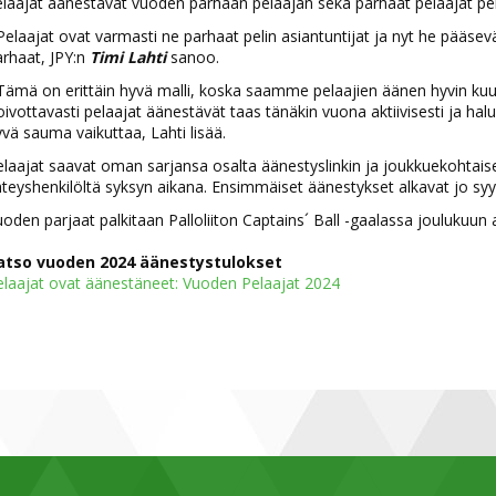
laajat äänestävät vuoden parhaan pelaajan sekä parhaat pelaajat peli
Pelaajat ovat varmasti ne parhaat pelin asiantuntijat ja nyt he pää
rhaat, JPY:n
Timi Lahti
sanoo.
Tämä on erittäin hyvä malli, koska saamme pelaajien äänen hyvin kuul
ivottavasti pelaajat äänestävät taas tänäkin vuona aktiivisesti ja h
vä sauma vaikuttaa, Lahti lisää.
elaajat saavat oman sarjansa osalta äänestyslinkin ja joukkuekohta
teyshenkilöltä syksyn aikana. Ensimmäiset äänestykset alkavat jo syy
oden parjaat palkitaan Palloliiton Captains´ Ball -gaalassa joulukuun 
atso vuoden 2024 äänestystulokset
elaajat ovat äänestäneet: Vuoden Pelaajat 2024