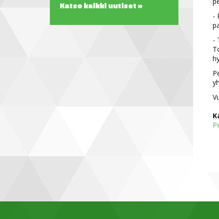
pe
Katso kaikki uutiset »
- 
pa
- 
To
hy
P
yh
Vu
K
P