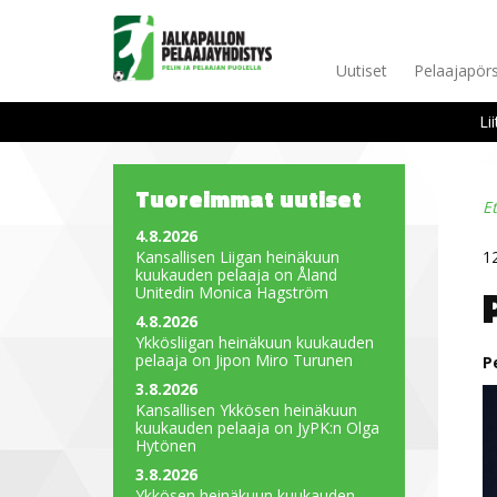
Uutiset
Pelaajapörs
Li
Tuoreimmat uutiset
E
4.8.2026
Kansallisen Liigan heinäkuun
1
kuukauden pelaaja on Åland
Unitedin Monica Hagström
4.8.2026
Ykkösliigan heinäkuun kuukauden
pelaaja on Jipon Miro Turunen
P
3.8.2026
Kansallisen Ykkösen heinäkuun
kuukauden pelaaja on JyPK:n Olga
Hytönen
3.8.2026
Ykkösen heinäkuun kuukauden