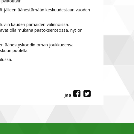
paikoittain.
sevät jälleen äänestämään keskuudestaan vuoden
uviin kauden parhaiden valinnoissa.
aluavat olla mukana päätöksenteossa, nyt on
isen äänestyskoodin oman joukkueensa
skuun puolella.
alussa.
Jaa