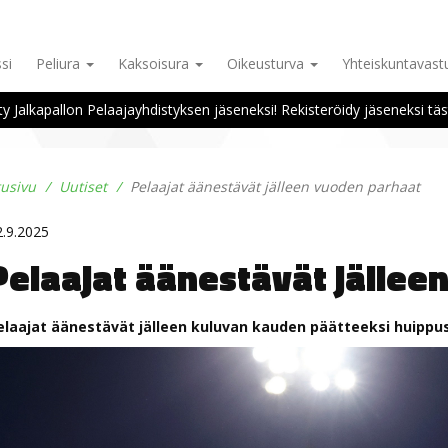
si
Peliura
Kaksoisura
Oikeusturva
Yhteiskuntavas
ity Jalkapallon Pelaajayhdistyksen jäseneksi! Rekisteröidy jäseneksi täs
tusivu
Uutiset
Pelaajat äänestävät jälleen vuoden parhaat
2.9.2025
Pelaajat äänestävät jällee
elaajat äänestävät jälleen kuluvan kauden päätteeksi huippus