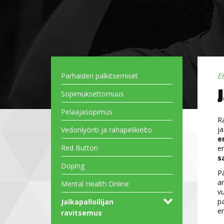
Parhaiden palkitsemiset
E
Sopimuksettomuus
Pelaajasopimus
Ra
ja
Vedonlyönti ja rahapelikielto
e
Red Button
en
s
Doping
Pa
ar
Mental Health Online
vu
pa
Jalkapalloilijan
en
ravitsemus