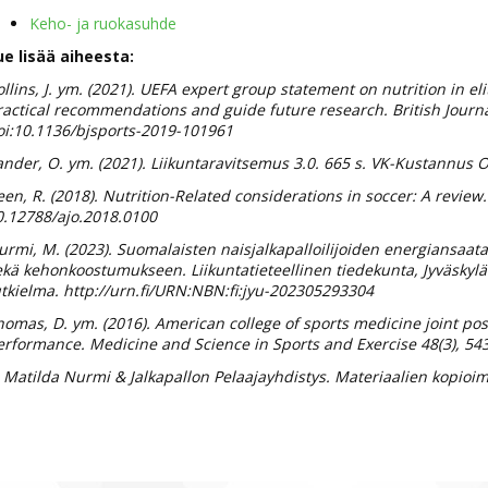
Keho- ja ruokasuhde
e lisää aiheesta:
llins, J. ym. (2021). UEFA expert group statement on nutrition in el
ractical recommendations and guide future research. British Journa
oi:10.1136/bjsports-2019-101961
ander, O. ym. (2021). Liikuntaravitsemus 3.0. 665 s. VK-Kustannus O
en, R. (2018). Nutrition-Related considerations in soccer: A review
0.12788/ajo.2018.0100
urmi, M. (2023). Suomalaisten naisjalkapalloilijoiden energiansaa
kä kehonkoostumukseen. Liikuntatieteellinen tiedekunta, Jyväskylän 
utkielma. http://urn.fi/URN:NBN:fi:jyu-202305293304
omas, D. ym. (2016). American college of sports medicine joint pos
erformance. Medicine and Science in Sports and Exercise 48(3), 5
 Matilda Nurmi & Jalkapallon Pelaajayhdistys. Materiaalien kopioimi