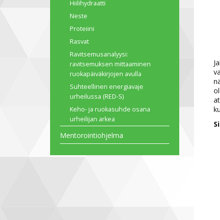
Hiilihydraatti
Neste
Proteiini
Rasvat
Ravitsemusanalyysi:
Ja
ravitsemuksen mittaaminen
va
ruokapäiväkirjojen avulla
na
Suhteellinen energiavaje
ol
urheilussa (RED-S)
at
k
Keho- ja ruokasuhde osana
urheilijan arkea
S
Mentorointiohjelma