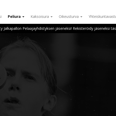
i
Peliura
Kaksoisura
Oikeusturva
Yhteiskuntavas
ity Jalkapallon Pelaajayhdistyksen jäseneksi! Rekisteröidy jäseneksi täs