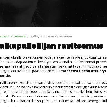
tusivu
Peliura
Jalkapalloilijan ravitsemus
Jalkapalloilijan ravitsemus
vitsemuksella on keskeinen rooli pelaajien terveyden, loukkaantumi
 harjoitusadaptaation eli kehittymisen kannalta. Keskeisimmät piirteet
nergiansaanti, sopiva ateriarytmi sekä riittävä hiilihydraatti
ergiansaatavuuteen pääseminen vaatii
tarpeeksi tiheää ateriarytm
aantia.
̈ivittäinen kokonaisenergiankulutus koostuu perusaineenvaihdunnasta
kiaktiivisuudesta sekä harjoittelun aiheuttamasta energiankulutukses
orokaudessa noin 1000–2000 kcal, riippuen esimerkiksi henkilön su
inosta. Perusaineenvaihdunnan verran kulutetaan päivittäin, vaikka ei 
ergiaa kuluu harjoitellessa ja muuten liikkuessa. Kokonaisenergiankulut