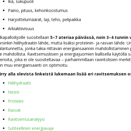
Ikä, sukupuoli
Paino, pituus, kehonkoostumus
Harjoittelumäärät, laji, teho, pelipaikka
Arkiaktiivisuus
lkapalloilijoille suositellaan
5–7 ateriaa päivässä, noin 3–4 tunnin v
rsinkin hiilihydraatin lähde, mutta lisäksi proteiinin- ja rasvan lähde.
̈läntunnetta, jonka takia riittävän energiansaannin mahdollistaminen pe
e mahdollista. Ravitsemuslisien ja energiajuomien liiallisella käytöllä
erioita, joka ei ole suositeltavaa – parhaimmillaan ravintolisien mer
un muu energiansaanti on optimoitu.
iirry alla olevista linkeistä lukemaan lisää eri ravitsemuksen 
Hiilihydraatti
Neste
Proteiini
Rasvat
Ravitsemusanalyysi
Suhteellinen energiavaje