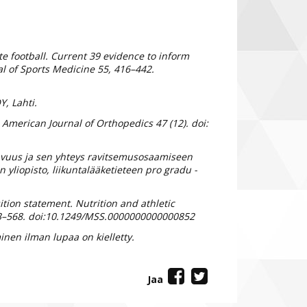
ite football. Current 39 evidence to inform
l of Sports Medicine 55, 416–442.
Y, Lahti.
. American Journal of Orthopedics 47 (12). doi:
tavuus ja sen yhteys ravitsemusosaamiseen
yliopisto, liikuntalääketieteen pro gradu -
ition statement. Nutrition and athletic
43–568. doi:10.1249/MSS.0000000000000852
nen ilman lupaa on kielletty.
Jaa