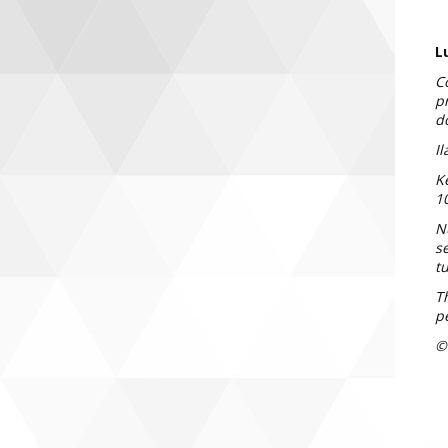
Lu
Co
p
d
Il
Ke
1
N
se
t
Th
p
©