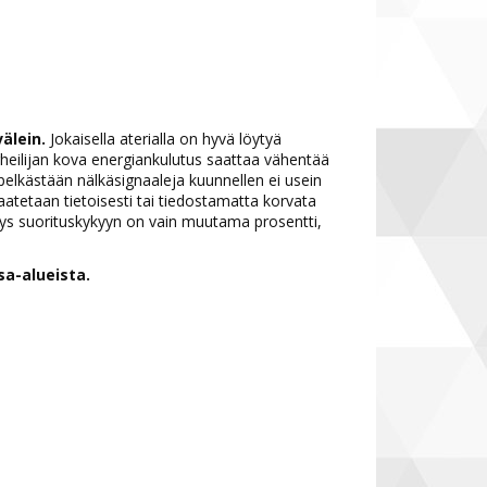
älein.
Jokaisella aterialla on hyvä löytyä
 Urheilijan kova energiankulutus saattaa vähentää
lkästään nälkäsignaaleja kuunnellen ei usein
 saatetaan tietoisesti tai tiedostamatta korvata
kitys suorituskykyyn on vain muutama prosentti,
osa-alueista.