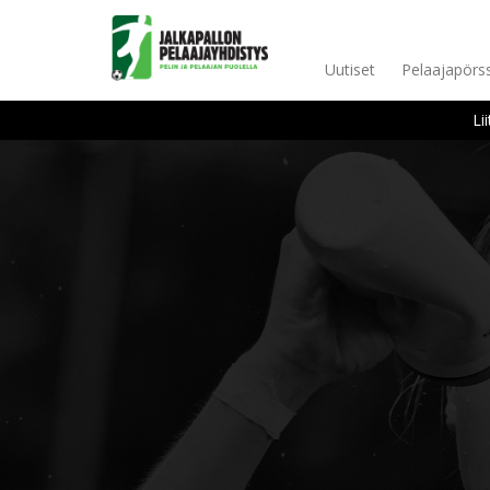
Uutiset
Pelaajapörss
Li