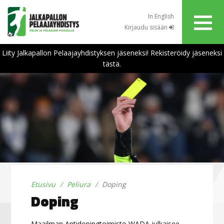
In English
Kirjaudu sisään
Liity Jalkapallon Pelaajayhdistyksen jäseneksi! Rekisteröidy jäseneksi
tästä.
Etusivu
Peliura
Doping
Doping
Maailman Antidopingtoimisto WADA julkaisee