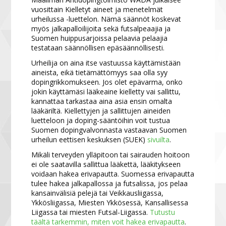
vuosittain Kielletyt aineet ja menetelmät
urheilussa -luettelon. Nämä säännöt koskevat
myös jalkapalloilijoita sekä futsalpeaajia ja
Suomen huippusarjoissa pelaavia pelaajia
testataan säännöllisen epäsäännöllisesti.
Urheilija on aina itse vastuussa käyttämistään
aineista, eikä tietämättömyys saa olla syy
dopingrikkomukseen. Jos olet epävarma, onko
jokin käyttämäsi lääkeaine kielletty vai sallittu,
kannattaa tarkastaa aina asia ensin omalta
lääkäriltä. Kiellettyjen ja sallittujen aineiden
luetteloon ja doping-sääntöihin voit tustua
Suomen dopingvalvonnasta vastaavan Suomen
urheilun eettisen keskuksen (SUEK)
sivuilta
.
Mikäli terveyden ylläpitoon tai sairauden hoitoon
ei ole saatavilla sallittua lääkettä, lääkitykseen
voidaan hakea erivapautta. Suomessa erivapautta
tulee hakea jalkapallossa ja futsalissa, jos pelaa
kansainvälisiä pelejä tai Veikkausliigassa,
Ykkösliigassa, Miesten Ykkösessä, Kansallisessa
Liigassa tai miesten Futsal-Liigassa.
Tutustu
täältä tarkemmin, miten voit hakea erivapautta
.