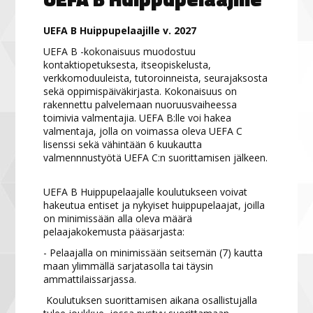
UEFA B Huippupelaajille v. 2027
UEFA B -kokonaisuus muodostuu
kontaktiopetuksesta, itseopiskelusta,
verkkomoduuleista, tutoroinneista, seurajaksosta
sekä oppimispäiväkirjasta. Kokonaisuus on
rakennettu palvelemaan nuoruusvaiheessa
toimivia valmentajia. UEFA B:lle voi hakea
valmentaja, jolla on voimassa oleva UEFA C
lisenssi sekä vähintään 6 kuukautta
valmennnustyötä UEFA C:n suorittamisen jälkeen.
UEFA B Huippupelaajalle koulutukseen voivat
hakeutua entiset ja nykyiset huippupelaajat, joilla
on minimissään alla oleva määrä
pelaajakokemusta pääsarjasta:
- Pelaajalla on minimissään seitsemän (7) kautta
maan ylimmällä sarjatasolla tai täysin
ammattilaissarjassa.
Koulutuksen suorittamisen aikana osallistujalla