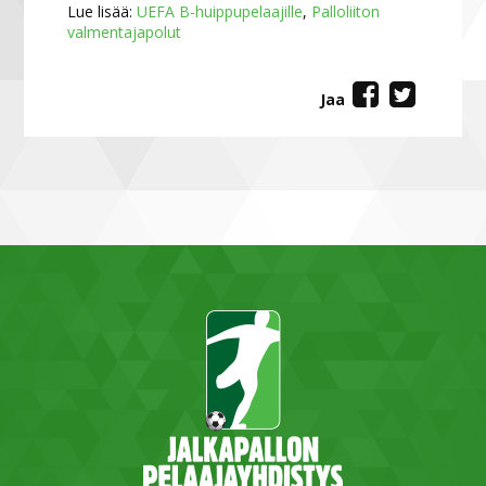
Lue lisää:
UEFA B-huippupelaajille
,
Palloliiton
valmentajapolut
Jaa