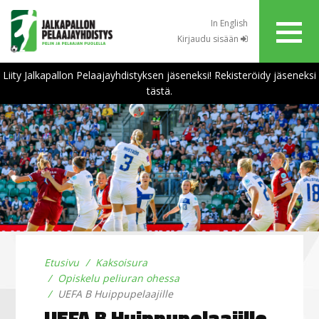
In English
Kirjaudu sisään
Liity Jalkapallon Pelaajayhdistyksen jäseneksi! Rekisteröidy jäseneksi
tästä.
Etusivu
Kaksoisura
Opiskelu peliuran ohessa
UEFA B Huippupelaajille
UEFA B Huippupelaajille