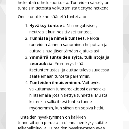
heikentää urheilusuoritusta. Tunteiden säätely on
tunteisiin tietoista vaikuttamista tiettynä hetkenä.
Onnistunut keino säädellä tunteita on:
Hyväksy tunteet.
Niin negatiiviset,
neutraalit kuin positiiviset tunteet.
Tunnista ja nimeä tunteet.
Pelkkä
tunteiden ääneen sanominen helpottaa ja
auttaa sinua jäsentämään ajatuksiasi.
Ymmärrä tunteiden syitä, tulkintoja ja
seurauksia.
Ymmärrys lisää
itsetuntemustasi ja auttaa tulevaisuudessa
säätelemään tunteita paremmin.
Tunteiden ilmaiseminen.
Voit pyrkiä
vaikuttamaan tunnereaktioosi esimerkiksi
hillitsemällä jotain tiettyä tunnetta. Muista
kuitenkin sallia itsesi tuntea tunne
myöhemmin, kun siihen on sopiva hetki.
Tunteiden hyväksyminen on kaikkien
tunnetaitojen perusta ja olennainen kyky kaikille
jalkapalloilijoille. Tunteiden hyväksyminen avaa