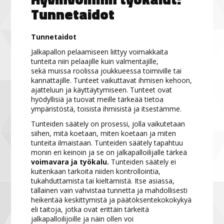
Tunnetaidot
Tunnetaidot
Jalkapallon pelaamiseen liittyy voimakkaita
tunteita niin pelaajille kuin valmentajille,
sekä muissa roolissa joukkueessa toimiville tai
kannattajille. Tunteet vaikuttavat ihmisen kehoon,
ajatteluun ja käyttäytymiseen. Tunteet ovat
hyödyllisiä ja tuovat meille tärkeää tietoa
ympäristöstä, toisista ihmisistä ja itsestämme.
Tunteiden säätely on prosessi, jolla vaikutetaan
siihen, mitä koetaan, miten koetaan ja miten
tunteita ilmaistaan. Tunteiden säätely tapahtuu
monin eri keinoin ja se on jalkapalloilijalle tärkeä
voimavara ja työkalu.
Tunteiden säätely ei
kuitenkaan tarkoita niiden kontrollointia,
tukahduttamista tai kieltämistä. Itse asiassa,
tällainen vain vahvistaa tunnetta ja mahdollisesti
heikentää keskittymistä ja päätöksentekokokykyä
eli taitoja, jotka ovat erittäin tärkeitä
jalkapalloilijoille ja näin ollen voi