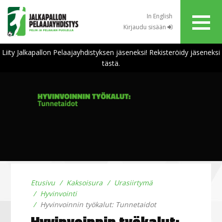
In English
Kirjaudu sisään
Liity Jalkapallon Pelaajayhdistyksen jäseneksi! Rekisteröidy jäseneksi
tästä.
Etusivu
Kaksoisura
Urasiirtymä
Hyvinvointi
Hyvinvoinnin työkalut: Tunnetaidot
Hyvinvoinnin työkalut: