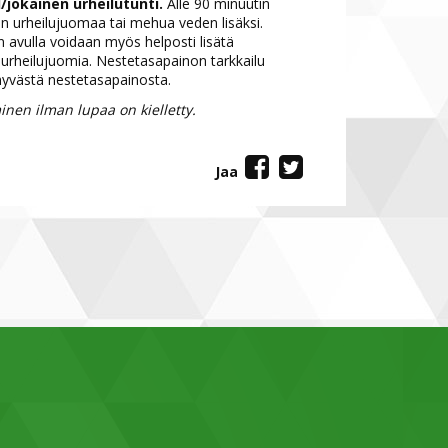
1 l/jokainen urheilutunti.
Alle 90 minuutin
siin urheilujuomaa tai mehua veden lisäksi.
avulla voidaan myös helposti lisätä
i urheilujuomia. Nestetasapainon tarkkailu
hyvästä nestetasapainosta.
nen ilman lupaa on kielletty.
Jaa