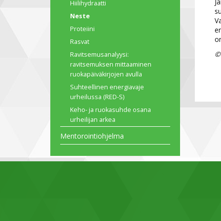
Ja
Hiilihydraatti
su
Neste
Va
Proteiini
en
on
Rasvat
©
Ravitsemusanalyysi:
ravitsemuksen mittaaminen
ruokapäiväkirjojen avulla
Suhteellinen energiavaje
urheilussa (RED-S)
Keho- ja ruokasuhde osana
urheilijan arkea
Mentorointiohjelma