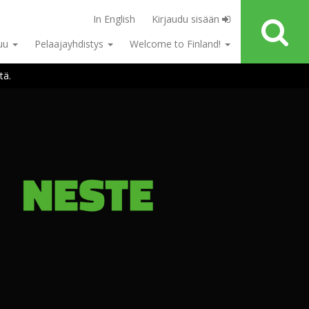
In English
Kirjaudu sisään
tuu
Pelaajayhdistys
Welcome to Finland!
tä.