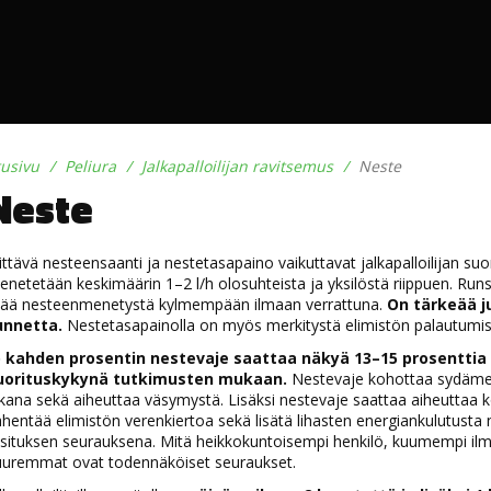
tusivu
Peliura
Jalkapalloilijan ravitsemus
Neste
Neste
ittävä nesteensaanti ja nestetasapaino vaikuttavat jalkapalloilijan suo
netetään keskimäärin 1–2 l/h olosuhteista ja yksilöstä riippuen. R
sää nesteenmenetystä kylmempään ilmaan verrattuna.
On tärkeää
unnetta.
Nestetasapainolla on myös merkitystä elimistön palautumis
o kahden prosentin nestevaje saattaa näkyä 13–15 prosenttia
uorituskykynä tutkimusten mukaan.
Nestevaje kohottaa sydäme
kana sekä aiheuttaa väsymystä. Lisäksi nestevaje saattaa aiheuttaa k
̈hentää elimistön verenkiertoa sekä lisätä lihasten energiankulu
situksen seurauksena. Mitä heikkokuntoisempi henkilö, kuumempi ilma
uremmat ovat todennäköiset seuraukset.