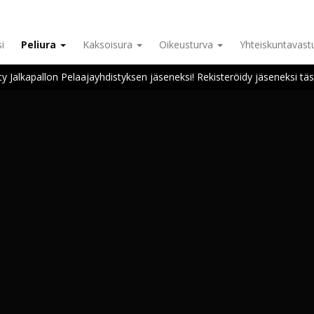
i
Peliura
Kaksoisura
Oikeusturva
Yhteiskuntavas
ity Jalkapallon Pelaajayhdistyksen jäseneksi! Rekisteröidy jäseneksi täs