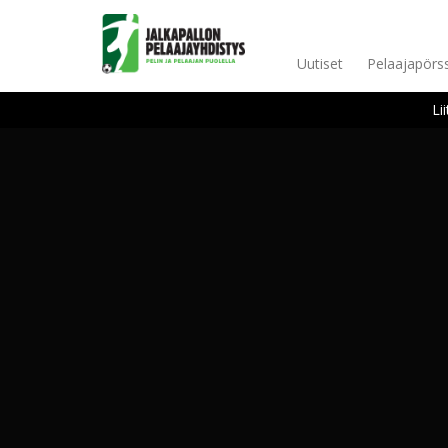
Uutiset
Pelaajapörss
Li