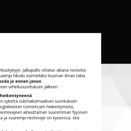
rituskykyyn. Jalkapallo-ottelun aikana nestettä
unsaampi hikoilu esimerkiksi kuuman ilman takia
 juoda jo ennen janon
een urheilusuorituksen jälkeen.
 heikentyneenä
n sykettä submaksimaalisen suorituksen
ognitiivisten toimintojen heikentymistä,
tusta nestevajeen aiheuttaman suuremman fyysisen
 ja suurempi nestevaje on kyseessä, sitä