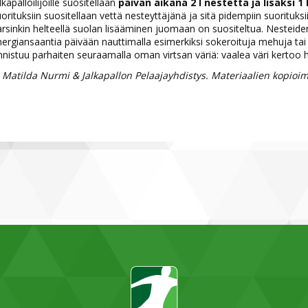
lkapalloilijoille suositellaan
päivän aikana 2 l nestettä ja lisäksi 
orituksiin suositellaan vettä nesteyttäjänä ja sitä pidempiin suorituk
rsinkin helteellä suolan lisääminen juomaan on suositeltua. Nesteiden 
ergiansaantia päivään nauttimalla esimerkiksi sokeroituja mehuja ta
nistuu parhaiten seuraamalla oman virtsan väriä: vaalea väri kertoo 
 Matilda Nurmi & Jalkapallon Pelaajayhdistys. Materiaalien kopioimi