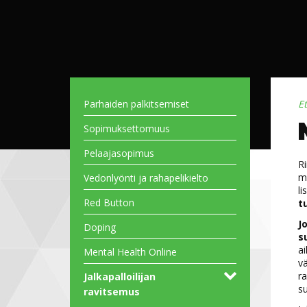
Parhaiden palkitsemiset
E
Sopimuksettomuus
Pelaajasopimus
Ri
me
Vedonlyönti ja rahapelikielto
li
Red Button
t
J
Doping
s
ai
Mental Health Online
va
ra
Jalkapalloilijan
su
ravitsemus