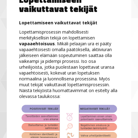
vaikuttavat tekijät
Lopettamiseen vaikuttavat tekijät
Lopettamisprosessin mahdollisesti
merkityksellisin tekijä on lopettamisen
vapaaehtoisuus
. Mikäli pelaajan ura ei pääty
vapaaehtoisesti omalla päätöksellä, aktiiviuran
jälkeiseen elämään sopeutuminen saattaa olla
vaikeampi ja pidempi prosessi. Iso osa
urheilijoista, jotka puolestaan lopettavat uransa
vapaehtoisesti, kokevat uran lopetuksen
normaalina ja luonnollisena prosessina. Myös
muut tekijät vaikuttavat lopettamisprosessiin.
Näistä tekijöistä huomattavimmat on esitelty alla
olevassa taulukossa: