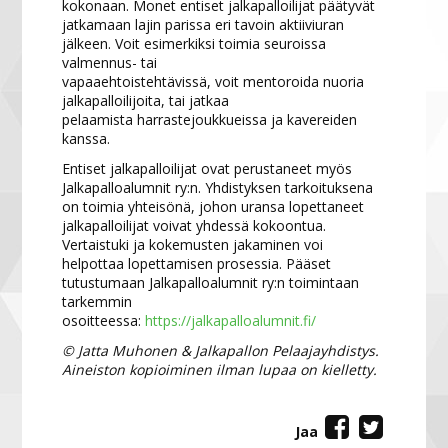
kokonaan. Monet entiset jalkapalloilijat päätyvät
jatkamaan lajin parissa eri tavoin aktiiviuran
jälkeen. Voit esimerkiksi toimia seuroissa
valmennus- tai
vapaaehtoistehtävissä, voit mentoroida nuoria
jalkapalloilijoita, tai jatkaa
pelaamista harrastejoukkueissa ja kavereiden
kanssa.
Entiset jalkapalloilijat ovat perustaneet myös
Jalkapalloalumnit ry:n. Yhdistyksen tarkoituksena
on toimia yhteisönä, johon uransa lopettaneet
jalkapalloilijat voivat yhdessä kokoontua.
Vertaistuki ja kokemusten jakaminen voi
helpottaa lopettamisen prosessia. Pääset
tutustumaan Jalkapalloalumnit ry:n toimintaan
tarkemmin
osoitteessa:
https://jalkapalloalumnit.fi/
© Jatta Muhonen & Jalkapallon Pelaajayhdistys.
Aineiston kopioiminen ilman lupaa on kielletty.
Jaa