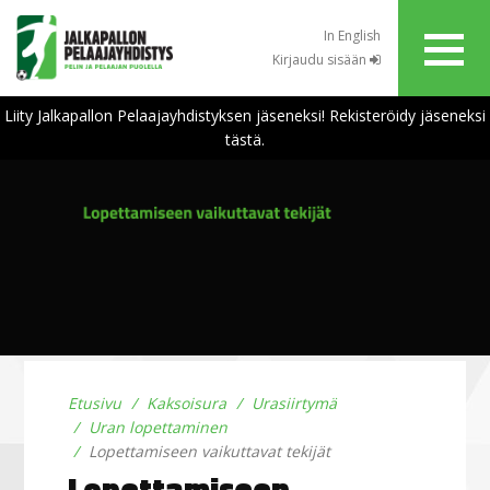
In English
Kirjaudu sisään
Liity Jalkapallon Pelaajayhdistyksen jäseneksi! Rekisteröidy jäseneksi
tästä.
Etusivu
Kaksoisura
Urasiirtymä
Uran lopettaminen
Lopettamiseen vaikuttavat tekijät
Lopettamiseen