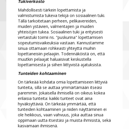
Tukiverkosto
Mahdollisesti tärkein lopettamista ja
valmistumista tukeva tekijä on sosiaalinen tuki.
Tällä tarkoitetaan perheen, pelikavereiden,
muiden ystävien, valmentajien ja muiden
yhteisöjen tukea. Sosiaalinen tuki ja erityisesti
vertaistuki toimii ns. "puskurina" lopettamisen
sopeutumisvaikeuksia vastaan. Kannustamme
sinua ottamaan rohkeasti yhteyttä muihin
lopettaneisiin pelaajiin. Todennäköistä on, että
muutkin pelaajat haluaisivat keskustella
lopettamisesta ja siihen liittyvistä ajatuksista.
Tunteiden kohtaaminen
On tärkeää kohdata omia lopettamiseen liittyviä
tunteita, sillä se auttaa ymmärtämään itseäsi
paremmin. Jokaisella ihmisellä on oikeus kokea
erilaisia tunteita: kaikki tunteet ovat aina
hyväksyttäviä. On tärkeää ymmärtää, että
tunteiden kohtaaminen ja niiden näyttäminen ei
ole heikkous, vaan vahvuus, joka auttaa sinua
oppimaan uutta itsestäsi ja muista ihmisistä, sekä
kasvamaan ihmisenä.