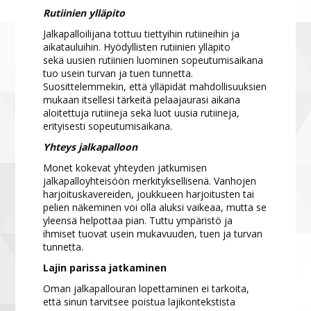
Rutiinien ylläpito
Jalkapalloilijana tottuu tiettyihin rutiineihin ja
aikatauluihin. Hyödyllisten rutiinien ylläpito
sekä uusien rutiinien luominen sopeutumisaikana
tuo usein turvan ja tuen tunnetta.
Suosittelemmekin, että ylläpidät mahdollisuuksien
mukaan itsellesi tärkeitä pelaajaurasi aikana
aloitettuja rutiineja sekä luot uusia rutiineja,
erityisesti sopeutumisaikana.
Yhteys jalkapalloon
Monet kokevat yhteyden jatkumisen
jalkapalloyhteisöön merkityksellisenä. Vanhojen
harjoituskavereiden, joukkueen harjoitusten tai
pelien näkeminen voi olla aluksi vaikeaa, mutta se
yleensä helpottaa pian. Tuttu ympäristö ja
ihmiset tuovat usein mukavuuden, tuen ja turvan
tunnetta.
Lajin parissa jatkaminen
Oman jalkapallouran lopettaminen ei tarkoita,
että sinun tarvitsee poistua lajikontekstista