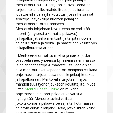
mentorointikoulutuksen, jonka tavoitteena on
tarjota kokeneille, mahdollisesti jo peliuransa
lopettaneille pelaajille koulutus, jossa he saavat
sisältöjä ja työkaluja nuorten pelaajien
mentoroinnin toteuttamiseen.
Mentorointiohjelman tavoitteena on yhdistää
nuoret (erityisesti ulkomailla pelaavat)
jalkapalloilijat sekä mentorit, ja tarjota nuorille
pelaajille tukea ja työkaluja haasteiden käsittelyyn
jalkapallouransa aikana.
- Mentoreiksi on valittu miehiä ja naisia, jotka
ovat pelanneet yhteensä kymmenissä eri maissa
ja pelanneet satoja A-maaotteluita. Idea on se,
että mentorit ovat vapaaehtoistoimijoina mukana
ohjelmassa tarjoamassa nuorille pelaajille tukea
jalkapallouraan. Mentoreille tarjotaan myös
mahdollisuus työnohjaukseen kouluttajilta. Myös
JPY:n
Mental Health Online
on mukana
ohjelmassa ja nuoret pelaajat voivat sitä
hyödyntää. Mentoroitaviksi valitaan
joko ulkomailla pelaavia pelaajia tai kotimaassa
pelaavia erityisiä lahjakkuuksia, jotka sitten kaikki
saavat oman mentorin, JPY:n Player