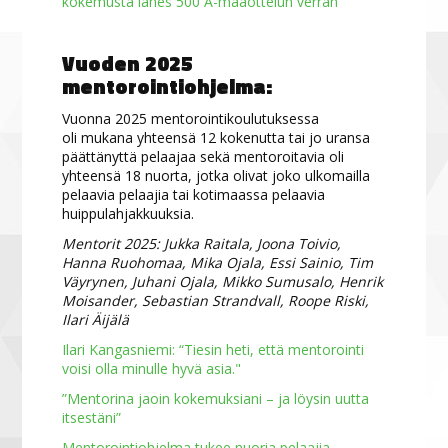
kokemusta lähes 500 A-maaottelun verran
Vuoden 2025
mentorointiohjelma:
Vuonna 2025 mentorointikoulutuksessa
oli mukana yhteensä 12 kokenutta tai jo uransa
päättänyttä pelaajaa sekä mentoroitavia oli
yhteensä 18 nuorta, jotka olivat joko ulkomailla
pelaavia pelaajia tai kotimaassa pelaavia
huippulahjakkuuksia.
Mentorit 2025: Jukka Raitala, Joona Toivio,
Hanna Ruohomaa, Mika Ojala, Essi Sainio, Tim
Väyrynen, Juhani Ojala, Mikko Sumusalo, Henrik
Moisander, Sebastian Strandvall, Roope Riski,
Ilari Äijälä
Ilari Kangasniemi: “Tiesin heti, että mentorointi
voisi olla minulle hyvä asia."
”Mentorina jaoin kokemuksiani – ja löysin uutta
itsestäni”
Mentorointiohjelma tukee nuoria pelaajia -