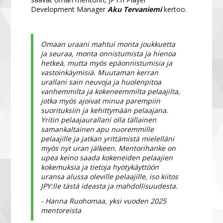
Development Manager
Aku Tervaniemi
kertoo.
Omaan uraani mahtui monta joukkuetta
ja seuraa, monta onnistumista ja hienoa
hetkeä, mutta myös epäonnistumisia ja
vastoinkäymisiä. Muutaman kerran
urallani sain neuvoja ja huolenpitoa
vanhemmilta ja kokeneemmilta pelaajilta,
jotka myös ajoivat minua parempiin
suorituksiin ja kehittymään pelaajana.
Yritin pelaajaurallani olla tällainen
samankaltainen apu nuoremmille
pelaajille ja jatkan yrittämistä mielelläni
myös nyt uran jälkeen. Mentorihanke on
upea keino saada kokeneiden pelaajien
kokemuksia ja tietoja hyötykäyttöön
uransa alussa oleville pelaajille, iso kiitos
JPY:lle tästä ideasta ja mahdollisuudesta.
- Hanna Ruohomaa, yksi vuoden 2025
mentoreista