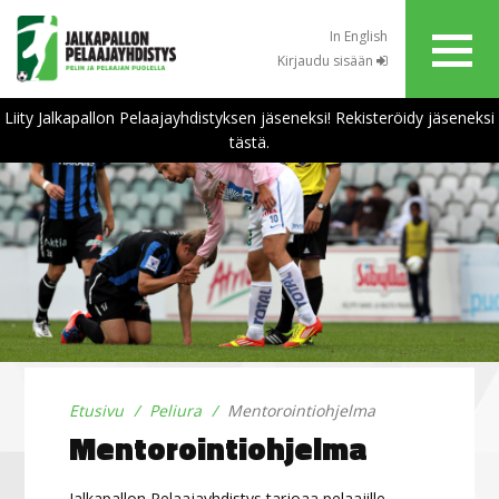
In English
Kirjaudu sisään
Liity Jalkapallon Pelaajayhdistyksen jäseneksi! Rekisteröidy jäseneksi
tästä.
Etusivu
Peliura
Mentorointiohjelma
Mentorointiohjelma
Jalkapallon Pelaajayhdistys tarjoaa pelaajille