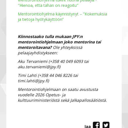
"Hienoa, että tähän on reagoitu"
Mentorointiohjelma käynnistynyt – ”Kokemuksia
ja tietoja hyötykäyttöön”
Kiinnostaako tulla mukaan JPY:n
mentorointiohjelmaan joko mentorina tai
mentoroitavana?
Ole yhteyksissä
pelaajayhdistykseen:
Aku Tervaniemi (+358 40 049 6093 tai
aku.tervaniemi@jpy.fi)
Timi Lahti (+358 44 046 8226 tai
timi.lahti@jpy.fi)
Mentorointiohjelmaan on saatu avustusta
vuodelle 2026 Opetus- ja
kulttuuriministeriöstä sekä Jalkapallosäätiöstä.
Jaa