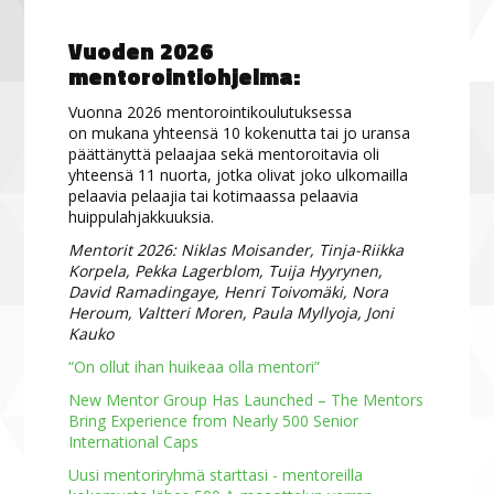
Vuoden 2026
mentorointiohjelma:
Vuonna 2026 mentorointikoulutuksessa
on mukana yhteensä 10 kokenutta tai jo uransa
päättänyttä pelaajaa sekä mentoroitavia oli
yhteensä 11 nuorta, jotka olivat joko ulkomailla
pelaavia pelaajia tai kotimaassa pelaavia
huippulahjakkuuksia.
Mentorit 2026: Niklas Moisander, Tinja-Riikka
Korpela, Pekka Lagerblom, Tuija Hyyrynen,
David Ramadingaye, Henri Toivomäki, Nora
Heroum, Valtteri Moren, Paula Myllyoja, Joni
Kauko
“On ollut ihan huikeaa olla mentori”
New Mentor Group Has Launched – The Mentors
Bring Experience from Nearly 500 Senior
International Caps
Uusi mentoriryhmä starttasi - mentoreilla