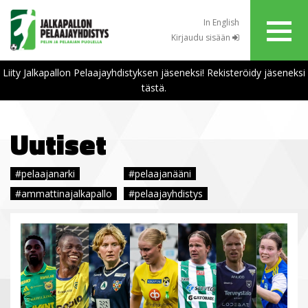
In English
Kirjaudu sisään
Liity Jalkapallon Pelaajayhdistyksen jäseneksi! Rekisteröidy jäseneksi
tästä.
Uutiset
#pelaajanarki
#pelaajanääni
#ammattinajalkapallo
#pelaajayhdistys