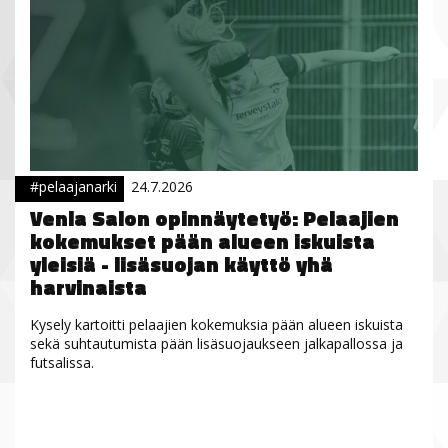
#pelaajanarki
24.7.2026
Venla Salon opinnäytetyö: Pelaajien
kokemukset pään alueen iskuista
yleisiä - lisäsuojan käyttö yhä
harvinaista
Kysely kartoitti pelaajien kokemuksia pään alueen iskuista
sekä suhtautumista pään lisäsuojaukseen jalkapallossa ja
futsalissa.