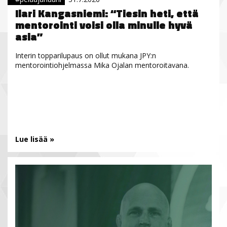
Ilari Kangasniemi: “Tiesin heti, että
mentorointi voisi olla minulle hyvä
asia”
Interin topparilupaus on ollut mukana JPY:n
mentorointiohjelmassa Mika Ojalan mentoroitavana.
Lue lisää »