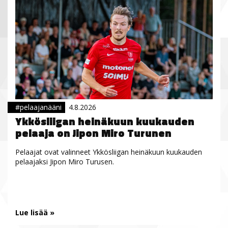
#pelaajanääni
4.8.2026
Ykkösliigan heinäkuun kuukauden
pelaaja on Jipon Miro Turunen
Pelaajat ovat valinneet Ykkösliigan heinäkuun kuukauden
pelaajaksi Jipon Miro Turusen.
Lue lisää »