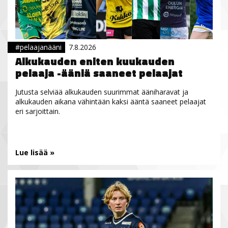
#pelaajanääni
7.8.2026
Alkukauden eniten kuukauden
pelaaja -ääniä saaneet pelaajat
Jutusta selviää alkukauden suurimmat ääniharavat ja
alkukauden aikana vähintään kaksi ääntä saaneet pelaajat
eri sarjoittain.
Lue lisää »