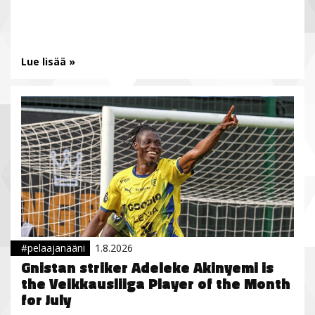
Lue lisää »
#pelaajanääni
1.8.2026
Gnistan striker Adeleke Akinyemi is
the Veikkausliiga Player of the Month
for July