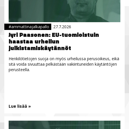
#ammattinajalkapallo
27.7.2026
Jyri Paasonen: EU-tuomioistuin
haastaa urheilun
julkistamiskäytännöt
Henkilötietojen suoja on myös urheilussa perusoikeus, eikä
sitä voida sivuuttaa pelkästään vakiintuneiden käytäntöjen
perusteella.
Lue lisää »