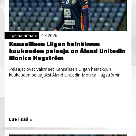
#pelaajanääni
4.8.2026
Kansallisen Liigan heinäkuun
kuukauden pelaaja on Åland Unitedin
Monica Hagström
Pelaajat ovat valinneet Kansallisen Liigan heinäkuun
kuukauden pelaajaksi Åland Unitedin Monica Hagströmin.
Lue lisää »