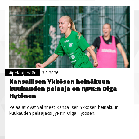
#pelaajanääni
3.8.2026
Kansallisen Ykkösen heinäkuun
kuukauden pelaaja on JyPK:n Olga
Hytönen
Pelaajat ovat valinneet Kansallisen Ykkösen heinäkuun
kuukauden pelaajaksi JyPK:n Olga Hytösen.