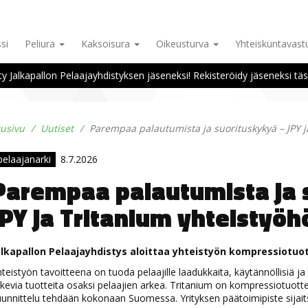
si
Peliura
Kaksoisura
Oikeusturva
Yhteiskuntavas
ity Jalkapallon Pelaajayhdistyksen jäseneksi! Rekisteröidy jäseneksi täs
tusivu
Uutiset
Parempaa palautumista ja suorituskykyä – JPY j
elaajanarki
8.7.2026
Parempaa palautumista ja 
JPY ja Tritanium yhteistyöh
alkapallon Pelaajayhdistys aloittaa yhteistyön kompressiotu
teistyön tavoitteena on tuoda pelaajille laadukkaita, käytännöllisiä j
kevia tuotteita osaksi pelaajien arkea. Tritanium on kompressiotuottei
unnittelu tehdään kokonaan Suomessa. Yrityksen päätoimipiste sijai