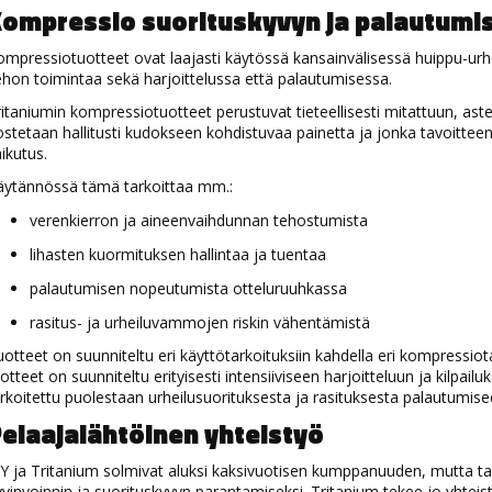
ompressio suorituskyvyn ja palautumi
mpressiotuotteet ovat laajasti käytössä kansainvälisessä huippu-urhe
hon toimintaa sekä harjoittelussa että palautumisessa.
itaniumin kompressiotuotteet perustuvat tieteellisesti mitattuun, ast
stetaan hallitusti kudokseen kohdistuvaa painetta ja jonka tavoitteen
aikutus.
äytännössä tämä tarkoittaa mm.:
verenkierron ja aineenvaihdunnan tehostumista
lihasten kuormituksen hallintaa ja tuentaa
palautumisen nopeutumista otteluruuhkassa
rasitus- ja urheiluvammojen riskin vähentämistä
otteet on suunniteltu eri käyttötarkoituksiin kahdella eri kompressi
otteet on suunniteltu erityisesti intensiiviseen harjoitteluun ja kilp
rkoitettu puolestaan urheilusuorituksesta ja rasituksesta palautumi
elaajalähtöinen yhteistyö
Y ja Tritanium solmivat aluksi kaksivuotisen kumppanuuden, mutta tav
vinvoinnin ja suorituskyvyn parantamiseksi. Tritanium tekee jo yhtei