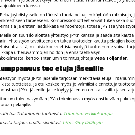
aajoukkueen kanssa.
Pelaajayhdistykselle on tärkeää tuoda pelaajien käyttöön ratkaisuja, 
nkreettiseen tarpeeseen. Kompressiotuotteet voivat tukea sekä suori
timaisia ja erittäin laadukkaita vaihtoehtoja, toteaa JPY:ssä yhteistyö
Meille on suuri ilo aloittaa yhteistyö JPY:n kanssa ja saada sitä kaut
riin. Yhteistyön tavoitteena on tukea tuotteiden kautta pelaajien kokon
etoisuutta siitä, millaisia konkreettisia hyötyjä tuotteemme voivat tarj
aikkapa urheiluvammojen hoidon ja ennaltaehkäisyn
äkökulmasta, kertoo Tritaniumin toimitusjohtaja
Vesa Toljander
.
umppanuus tuo etuja jäsenille
teistyön myötä JPY:n jäsenille tarjotaan merkittäviä etuja Tritanium
ikista tuotteista, ja etu koskee myös jo valmiiksi alennettuja tuotteit
noastaan JPY:n jäsenille ja se löytyy jäsenten omilta sivuilta jäsentar
itanium tulee näkymään JPY:n toiminnassa myös ensi kevään pukukoppik
oraan pelaajille.
sätietoa Tritaniumin tuotteista:
Tritanium verkkokauppa
nasta tarjous omilta sivuiltasi:
https://jpy.fi/fi/login