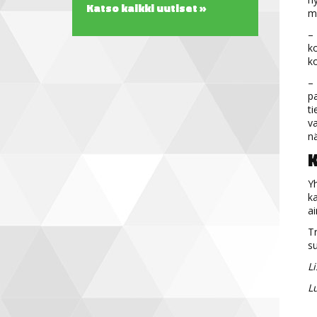
Katso kaikki uutiset »
m
– 
ko
ko
– 
pa
ti
v
n
K
Yh
ka
ai
Tr
su
Li
Lu