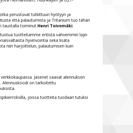
jotka perustuvat tutkittuun hyötyyn ja
tusta että palautumista ja Tritanium tuo tähän
n taustalla toiminut
Henri Toivomäki
.
ta tuotua tuotteitamme entistä vahvemmin lajin
aisvaltaista hyvinvointia sekä lisätä
ota niin harjoittelun, palautumisen kuin
in verkkokaupassa. Jäsenet saavat alennuksen
a. Alennuskoodi on tarkoitettu
jouksista.
ierroksilla, joissa tuotteita tuodaan tutuksi