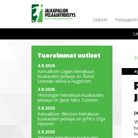
Uutiset
Pelaajapörs
Li
Tuoreimmat uutiset
E
4.8.2026
Kansallisen Liigan heinäkuun
#p
kuukauden pelaaja on Åland
Unitedin Monica Hagström
4.8.2026
Ykkösliigan heinäkuun kuukauden
pelaaja on Jipon Miro Turunen
3.8.2026
J
Kansallisen Ykkösen heinäkuun
kuukauden pelaaja on JyPK:n Olga
Yh
Hytönen
tu
3.8.2026
su
Ykkösen heinäkuun kuukauden