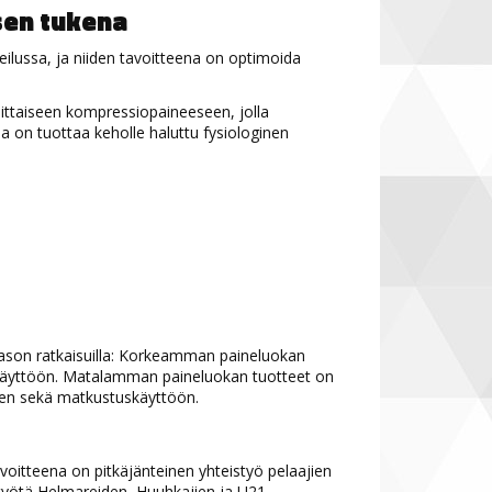
sen tukena
ilussa, ja niiden tavoitteena on optimoida
eittaiseen kompressiopaineeseen, jolla
a on tuottaa keholle haluttu fysiologinen
otason ratkaisuilla: Korkeamman paineluokan
ailukäyttöön. Matalamman paineluokan tuotteet on
seen sekä matkustuskäyttöön.
oitteena on pitkäjänteinen yhteistyö pelaajien
styötä Helmareiden, Huuhkajien ja U21-