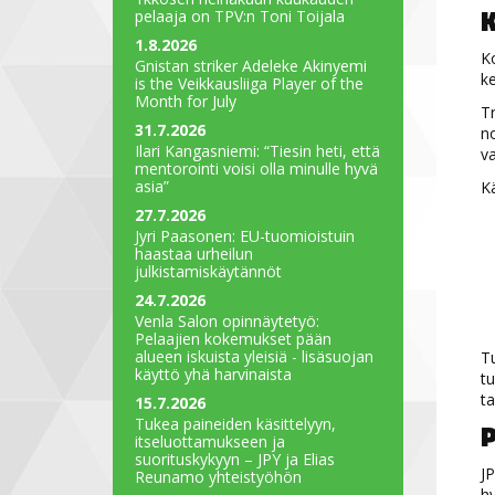
K
pelaaja on TPV:n Toni Toijala
1.8.2026
Ko
Gnistan striker Adeleke Akinyemi
ke
is the Veikkausliiga Player of the
Month for July
Tr
31.7.2026
no
Ilari Kangasniemi: “Tiesin heti, että
v
mentorointi voisi olla minulle hyvä
asia”
K
27.7.2026
Jyri Paasonen: EU-tuomioistuin
haastaa urheilun
julkistamiskäytännöt
24.7.2026
Venla Salon opinnäytetyö:
Pelaajien kokemukset pään
alueen iskuista yleisiä - lisäsuojan
Tu
käyttö yhä harvinaista
tu
ta
15.7.2026
Tukea paineiden käsittelyyn,
P
itseluottamukseen ja
suorituskykyyn – JPY ja Elias
JP
Reunamo yhteistyöhön
hy