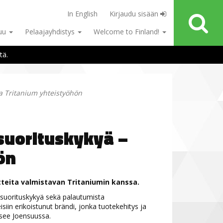
In English
Kirjaudu sisään
tuu
Pelaajayhdistys
Welcome to Finland!
tä.
a Tritanium yhteistyöhön
suorituskykyä –
ön
otteita valmistavan Tritaniumin kanssa.
a suorituskykyä sekä palautumista
siin erikoistunut brändi, jonka tuotekehitys ja
tsee Joensuussa.