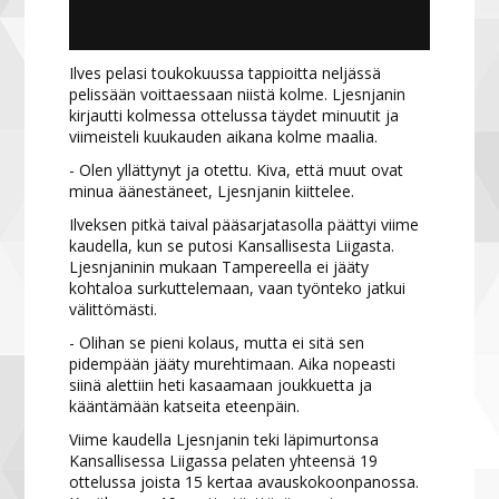
Ilves pelasi toukokuussa tappioitta neljässä
pelissään voittaessaan niistä kolme. Ljesnjanin
kirjautti kolmessa ottelussa täydet minuutit ja
viimeisteli kuukauden aikana kolme maalia.
- Olen yllättynyt ja otettu. Kiva, että muut ovat
minua äänestäneet, Ljesnjanin kiittelee.
Ilveksen pitkä taival pääsarjatasolla päättyi viime
kaudella, kun se putosi Kansallisesta Liigasta.
Ljesnjaninin mukaan Tampereella ei jääty
kohtaloa surkuttelemaan, vaan työnteko jatkui
välittömästi.
- Olihan se pieni kolaus, mutta ei sitä sen
pidempään jääty murehtimaan. Aika nopeasti
siinä alettiin heti kasaamaan joukkuetta ja
kääntämään katseita eteenpäin.
Viime kaudella Ljesnjanin teki läpimurtonsa
Kansallisessa Liigassa pelaten yhteensä 19
ottelussa joista 15 kertaa avauskokoonpanossa.