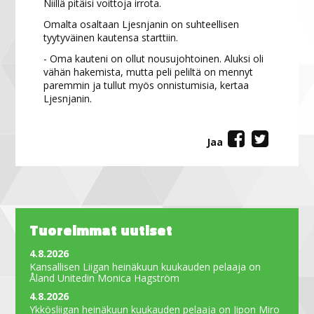
Niillä pitäisi voittoja irrota.
Omalta osaltaan Ljesnjanin on suhteellisen
tyytyväinen kautensa starttiin.
- Oma kauteni on ollut nousujohtoinen. Aluksi oli
vähän hakemista, mutta peli peliltä on mennyt
paremmin ja tullut myös onnistumisia, kertaa
Ljesnjanin.
Jaa
Tuoreimmat uutiset
4.8.2026
Kansallisen Liigan heinäkuun kuukauden pelaaja on
Åland Unitedin Monica Hagström
4.8.2026
Ykkösliigan heinäkuun kuukauden pelaaja on Jipon Miro