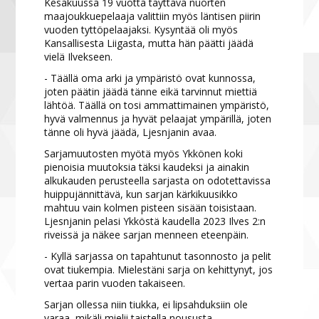
Kesäkuussa 19 vuotta täyttävä nuorten
maajoukkuepelaaja valittiin myös läntisen piirin
vuoden tyttöpelaajaksi. Kysyntää oli myös
Kansallisesta Liigasta, mutta hän päätti jäädä
vielä Ilvekseen.
- Täällä oma arki ja ympäristö ovat kunnossa,
joten päätin jäädä tänne eikä tarvinnut miettiä
lähtöä. Täällä on tosi ammattimainen ympäristö,
hyvä valmennus ja hyvät pelaajat ympärillä, joten
tänne oli hyvä jäädä, Ljesnjanin avaa.
Sarjamuutosten myötä myös Ykkönen koki
pienoisia muutoksia täksi kaudeksi ja ainakin
alkukauden perusteella sarjasta on odotettavissa
huippujännittävä, kun sarjan kärkikuusikko
mahtuu vain kolmen pisteen sisään toisistaan.
Ljesnjanin pelasi Ykköstä kaudella 2023 Ilves 2:n
riveissä ja näkee sarjan menneen eteenpäin.
- Kyllä sarjassa on tapahtunut tasonnosto ja pelit
ovat tiukempia. Mielestäni sarja on kehittynyt, jos
vertaa parin vuoden takaiseen.
Sarjan ollessa niin tiukka, ei lipsahduksiin ole
varaa, mikäli mielii taistella noususta.