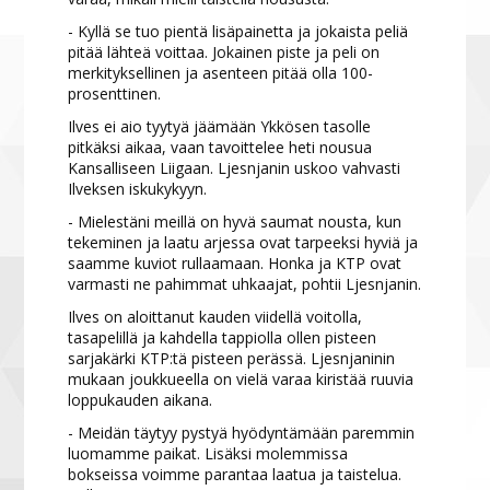
- Kyllä se tuo pientä lisäpainetta ja jokaista peliä
pitää lähteä voittaa. Jokainen piste ja peli on
merkityksellinen ja asenteen pitää olla 100-
prosenttinen.
Ilves ei aio tyytyä jäämään Ykkösen tasolle
pitkäksi aikaa, vaan tavoittelee heti nousua
Kansalliseen Liigaan. Ljesnjanin uskoo vahvasti
Ilveksen iskukykyyn.
- Mielestäni meillä on hyvä saumat nousta, kun
tekeminen ja laatu arjessa ovat tarpeeksi hyviä ja
saamme kuviot rullaamaan. Honka ja KTP ovat
varmasti ne pahimmat uhkaajat, pohtii Ljesnjanin.
Ilves on aloittanut kauden viidellä voitolla,
tasapelillä ja kahdella tappiolla ollen pisteen
sarjakärki KTP:tä pisteen perässä. Ljesnjaninin
mukaan joukkueella on vielä varaa kiristää ruuvia
loppukauden aikana.
- Meidän täytyy pystyä hyödyntämään paremmin
luomamme paikat. Lisäksi molemmissa
bokseissa voimme parantaa laatua ja taistelua.