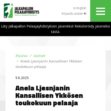
In English
Kirjaudu sisään
Liity Jalkapallon Pelaajayhdistyksen jäseneksi! Rekisteröidy jäseneksi
tästä.
Etusivu
Uutiset
Anela Ljesnjanin Kansallisen Ykkösen
toukokuun pelaaja
9.6.2025
Anela Ljesnjanin
Kansallisen Ykkösen
toukokuun pelaaja