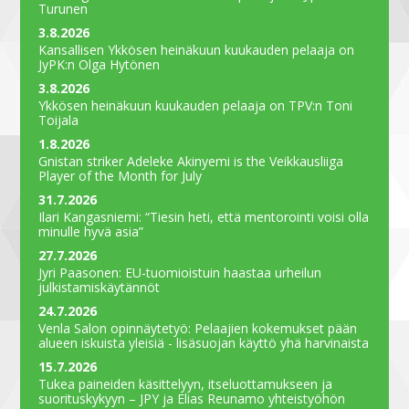
Turunen
3.8.2026
Kansallisen Ykkösen heinäkuun kuukauden pelaaja on
JyPK:n Olga Hytönen
3.8.2026
Ykkösen heinäkuun kuukauden pelaaja on TPV:n Toni
Toijala
1.8.2026
Gnistan striker Adeleke Akinyemi is the Veikkausliiga
Player of the Month for July
31.7.2026
Ilari Kangasniemi: “Tiesin heti, että mentorointi voisi olla
minulle hyvä asia”
27.7.2026
Jyri Paasonen: EU-tuomioistuin haastaa urheilun
julkistamiskäytännöt
24.7.2026
Venla Salon opinnäytetyö: Pelaajien kokemukset pään
alueen iskuista yleisiä - lisäsuojan käyttö yhä harvinaista
15.7.2026
Tukea paineiden käsittelyyn, itseluottamukseen ja
suorituskykyyn – JPY ja Elias Reunamo yhteistyöhön