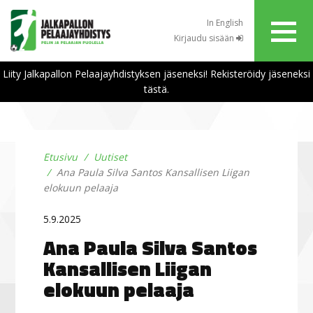
In English
Kirjaudu sisään
Liity Jalkapallon Pelaajayhdistyksen jäseneksi! Rekisteröidy jäseneksi
tästä.
Etusivu
Uutiset
Ana Paula Silva Santos Kansallisen Liigan
elokuun pelaaja
5.9.2025
Ana Paula Silva Santos
Kansallisen Liigan
elokuun pelaaja