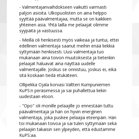
- Valmentajanvaihdokseen vaikutti varmasti
paljon asioita. Ulkopuolisten on aina helppo
syyttää päävalmentajaa, mutta se on kaikkien
yhteinen asia. Yhtä lailla me pelaajat olimme
syypäitä ja vastuussa.
- Meillä oli henkisesti myös vaikeaa ja tuntui, ettei
edellinen valmentaja saanut meihin enää liekkiä
syttymään henkisesti. Uusi valmentaja tuo
mukanaan aina toivon muutoksesta ja tietenkin
pelaajat haluavat aina näyttää uudelle
valmentajalle. Joskus se onnistuu, joskus ei, eikä
sitä koskaan tiedä etukäteen.
Ollipekka Ojala korvasi Valtteri Kumpuniemen
KuPS:n peräsimessä ja sai puhallettua liekin
uudestaan eloon.
- "Opo" oli monille pelaajille jo ennestään tuttu
päävalmentaja ja hän on hyvin energinen
valmentaja, joka puskee pelaajia eteenpäin. Hän
toi mukanaan toivoa ja sai tulen syttymään sekä
pelaajiin takaisin sen ylpeyden, että edustamme
KuPS:aa.