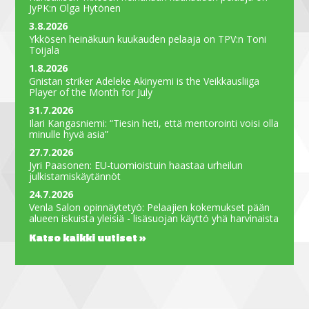
JyPK:n Olga Hytönen
3.8.2026
Ykkösen heinäkuun kuukauden pelaaja on TPV:n Toni
Toijala
1.8.2026
Gnistan striker Adeleke Akinyemi is the Veikkausliiga
Player of the Month for July
31.7.2026
Ilari Kangasniemi: “Tiesin heti, että mentorointi voisi olla
minulle hyvä asia”
27.7.2026
Jyri Paasonen: EU-tuomioistuin haastaa urheilun
julkistamiskäytännöt
24.7.2026
Venla Salon opinnäytetyö: Pelaajien kokemukset pään
alueen iskuista yleisiä - lisäsuojan käyttö yhä harvinaista
Katso kaikki uutiset »