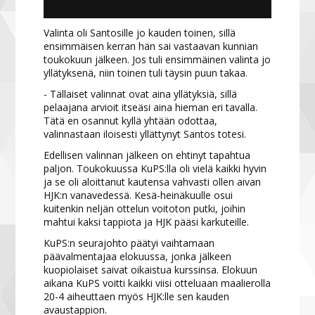
Valinta oli Santosille jo kauden toinen, sillä
ensimmäisen kerran hän sai vastaavan kunnian
toukokuun jälkeen. Jos tuli ensimmäinen valinta jo
yllätyksenä, niin toinen tuli täysin puun takaa.
- Tällaiset valinnat ovat aina yllätyksiä, sillä
pelaajana arvioit itseäsi aina hieman eri tavalla.
Tätä en osannut kyllä yhtään odottaa,
valinnastaan iloisesti yllättynyt Santos totesi.
Edellisen valinnan jälkeen on ehtinyt tapahtua
paljon. Toukokuussa KuPS:lla oli vielä kaikki hyvin
ja se oli aloittanut kautensa vahvasti ollen aivan
HJK:n vanavedessä. Kesä-heinäkuulle osui
kuitenkin neljän ottelun voitoton putki, joihin
mahtui kaksi tappiota ja HJK pääsi karkuteille.
KuPS:n seurajohto päätyi vaihtamaan
päävalmentajaa elokuussa, jonka jälkeen
kuopiolaiset saivat oikaistua kurssinsa. Elokuun
aikana KuPS voitti kaikki viisi otteluaan maalierolla
20-4 aiheuttaen myös HJK:lle sen kauden
avaustappion.