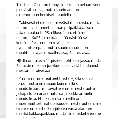
Taktisesti Ojala on tehnyt joukkueen pelaamiseen
pieniä viilauksia, mutta suurin anti on
nimenomaan henkisellä puolella.
- Taktisesti ei ole ollut hirveästi muutoksia, mutta
olemme vaihtaneet hieman pelipaikkoja. Isoin
asia on paluu KuPS:n filosofiaan, että me
olemme KuPS ja meidän pitää näyttää se
kentällä. Pelimme on myös ehkä
dynaamisempaa, mutta suurin muutos on
tapahtunut ajatusmaailmassa, Santos avaa.
HJK:lla on tukeva 11 pisteen johto sarjassa, mutta
Santosin mukaan joukkue ei ole vielä haudannut
mestaruustoiveitaan.
- Ymmärrämme realiteetit, että HJK:lla on iso
johto, mutta niin kauan kuin meillä on
mahdollisuus, niin tavoittelemme mestaruutta.
Jalkapallo on arvaamatonta ja kaikki on vielä
mahdollista. Niin kauan kuin meillä on
matemaattiset mahdollisuudet mestaruuteen, me
taistelemme siitä. Sen jälkeen vasta alamme
miettiä kakkospaikkaa, mutta tällä hetkellä emme