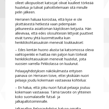
olleet ulkopuoliset katsojat olivat kuulleet törkeää
huutelua ja tulivat pahoittelemaan sitä minulle
pelin jälkeen.
Herranen haluaa korostaa, että kyse ei ole
yksittäisestä hetkestä vaan pidempään
jatkuneesta asiattoman käytöksen ketjusta. Hän
alleviivaa, että edes olosuhteisiin liittyvät puutteet
eivät tunnu yhtä kuormittavilta kuin
henkilökohtaisuuksiin menevät loukkaukset:
– Edes kentän huono alusta tai katsomossa oleva
vaihtopenkki ei haittaa niin paljon kuin törkeät
henkilökohtaisuuksiin menevät huutelut, joita
vuosien varrella Pirkkolassa on kuulunut.
Pelaajayhdistyksen näkökulmasta erityisen
painava on Herrasen toive, ettei yksikään nuori
pelaaja joudu kokemaan vastaavaa kohtelua:
– En halua, että joku nuori futsal-pelaaja joutuu
kokemaan vastaavaa. Tämä tavoite on yhteinen
koko suomalaiselle futsal- ja
jalkapallotoiminnalle.
Jalkapallon Pelaajayhdistys haluaa omalta