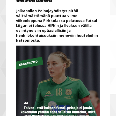
Jalkapallon Pelaajayhdistys pitää
välttämättömänä puuttua viime
viikonloppuna Pirkkolassa pelatussa Futsal-
Liigan ottelussa HIFK:n ja Ilveksen välillä
esiintyneisiin epäasiallisiin ja
henkilökohtaisuuksiin meneviin huuteluihin
katsomosta.