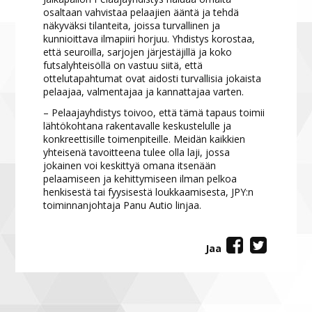
osaltaan vahvistaa pelaajien ääntä ja tehdä
näkyväksi tilanteita, joissa turvallinen ja
kunnioittava ilmapiiri horjuu. Yhdistys korostaa,
että seuroilla, sarjojen järjestäjillä ja koko
futsalyhteisöllä on vastuu siitä, että
ottelutapahtumat ovat aidosti turvallisia jokaista
pelaajaa, valmentajaa ja kannattajaa varten.
– Pelaajayhdistys toivoo, että tämä tapaus toimii
lähtökohtana rakentavalle keskustelulle ja
konkreettisille toimenpiteille. Meidän kaikkien
yhteisenä tavoitteena tulee olla laji, jossa
jokainen voi keskittyä omana itsenään
pelaamiseen ja kehittymiseen ilman pelkoa
henkisestä tai fyysisestä loukkaamisesta, JPY:n
toiminnanjohtaja Panu Autio linjaa.
Jaa