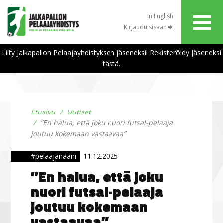
In English
Kirjaudu sisään
Liity Jalkapallon Pelaajayhdistyksen jäseneksi! Rekisteröidy jäseneksi
tästä.
Etusivu
Uutiset
”En halua, että joku nuori futsal-pelaaja
joutuu kokemaan vastaavaa”
#pelaajanääni
11.12.2025
”En halua, että joku
nuori futsal-pelaaja
joutuu kokemaan
vastaavaa”