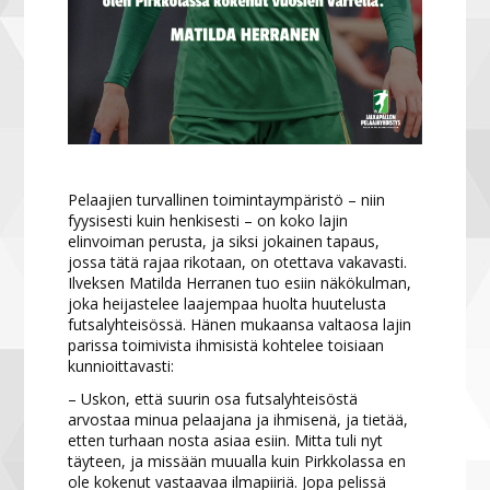
Pelaajien turvallinen toimintaympäristö – niin
fyysisesti kuin henkisesti – on koko lajin
elinvoiman perusta, ja siksi jokainen tapaus,
jossa tätä rajaa rikotaan, on otettava vakavasti.
Ilveksen Matilda Herranen tuo esiin näkökulman,
joka heijastelee laajempaa huolta huutelusta
futsalyhteisössä. Hänen mukaansa valtaosa lajin
parissa toimivista ihmisistä kohtelee toisiaan
kunnioittavasti:
– Uskon, että suurin osa futsalyhteisöstä
arvostaa minua pelaajana ja ihmisenä, ja tietää,
etten turhaan nosta asiaa esiin. Mitta tuli nyt
täyteen, ja missään muualla kuin Pirkkolassa en
ole kokenut vastaavaa ilmapiiriä. Jopa pelissä