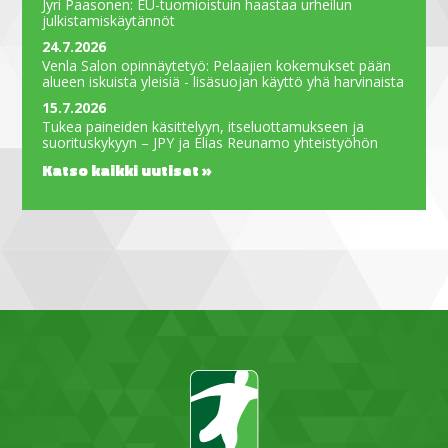
Jyri Paasonen: EU-tuomioistuin haastaa urheilun
julkistamiskäytännöt
24.7.2026
Venla Salon opinnäytetyö: Pelaajien kokemukset pään
alueen iskuista yleisiä - lisäsuojan käyttö yhä harvinaista
15.7.2026
Tukea paineiden käsittelyyn, itseluottamukseen ja
suorituskykyyn – JPY ja Elias Reunamo yhteistyöhön
Katso kaikki uutiset »