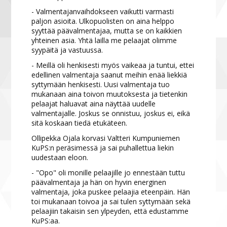
- Valmentajanvaihdokseen vaikutti varmasti
paljon asioita. Ulkopuolisten on aina helppo
syyttää päävalmentajaa, mutta se on kaikkien
yhteinen asia. Yhtä lailla me pelaajat olimme
syypäitä ja vastuussa.
- Meillä oli henkisesti myös vaikeaa ja tuntui, ettei
edellinen valmentaja saanut meihin enää liekkiä
syttymään henkisesti. Uusi valmentaja tuo
mukanaan aina toivon muutoksesta ja tietenkin
pelaajat haluavat aina näyttää uudelle
valmentajalle. Joskus se onnistuu, joskus ei, eikä
sitä koskaan tiedä etukäteen.
Ollipekka Ojala korvasi Valtteri Kumpuniemen
KuPS:n peräsimessä ja sai puhallettua liekin
uudestaan eloon.
- "Opo" oli monille pelaajille jo ennestään tuttu
päävalmentaja ja hän on hyvin energinen
valmentaja, joka puskee pelaajia eteenpäin. Hän
toi mukanaan toivoa ja sai tulen syttymään sekä
pelaajiin takaisin sen ylpeyden, että edustamme
KuPS:aa.