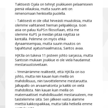
Taktisesti Ojala on tehnyt joukkueen pelaamiseen
pieniä viilauksia, mutta suurin anti on
nimenomaan henkisellä puolella.
- Taktisesti ei ole ollut hirveästi muutoksia, mutta
olemme vaihtaneet hieman pelipaikkoja. Isoin
asia on paluu KuPS:n filosofiaan, että me
olemme KuPS ja meidän pitää näyttää se
kentällä. Pelimme on myös ehkä
dynaamisempaa, mutta suurin muutos on
tapahtunut ajatusmaailmassa, Santos avaa.
HJK:lla on tukeva 11 pisteen johto sarjassa, mutta
Santosin mukaan joukkue ei ole vielä haudannut
mestaruustoiveitaan.
- Ymmärrämme realiteetit, että HJK:lla on iso
johto, mutta niin kauan kuin meillä on
mahdollisuus, niin tavoittelemme mestaruutta.
Jalkapallo on arvaamatonta ja kaikki on vielä
mahdollista. Niin kauan kuin meillä on
matemaattiset mahdollisuudet mestaruuteen, me
taistelemme siitä. Sen jälkeen vasta alamme
miettiä kakkospaikkaa, mutta tällä hetkellä emme