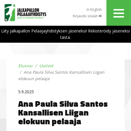
In English
Kirjaudu sisään
Liity Jalkapallon Pelaajayhdistyksen jäseneksi! Rekisteröidy jäseneksi
tästä.
Etusivu
Uutiset
Ana Paula Silva Santos Kansallisen Liigan
elokuun pelaaja
5.9.2025
Ana Paula Silva Santos
Kansallisen Liigan
elokuun pelaaja