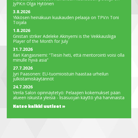
JyPK:n Olga Hytönen
3.8.2026
Ykkösen heinäkuun kuukauden pelaaja on TPV:n Toni
Toijala
1.8.2026
Gnistan striker Adeleke Akinyemi is the Veikkausliiga
Player of the Month for July
31.7.2026
Ilari Kangasniemi: “Tiesin heti, että mentorointi voisi olla
minulle hyvä asia”
27.7.2026
Jyri Paasonen: EU-tuomioistuin haastaa urheilun
julkistamiskäytännöt
24.7.2026
Venla Salon opinnäytetyö: Pelaajien kokemukset pään
alueen iskuista yleisiä - lisäsuojan käyttö yhä harvinaista
Katso kaikki uutiset »