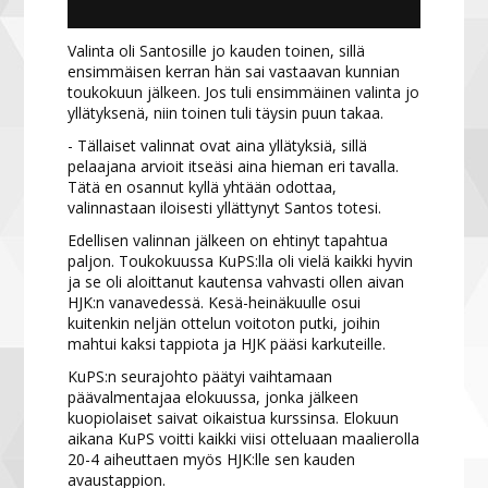
Valinta oli Santosille jo kauden toinen, sillä
ensimmäisen kerran hän sai vastaavan kunnian
toukokuun jälkeen. Jos tuli ensimmäinen valinta jo
yllätyksenä, niin toinen tuli täysin puun takaa.
- Tällaiset valinnat ovat aina yllätyksiä, sillä
pelaajana arvioit itseäsi aina hieman eri tavalla.
Tätä en osannut kyllä yhtään odottaa,
valinnastaan iloisesti yllättynyt Santos totesi.
Edellisen valinnan jälkeen on ehtinyt tapahtua
paljon. Toukokuussa KuPS:lla oli vielä kaikki hyvin
ja se oli aloittanut kautensa vahvasti ollen aivan
HJK:n vanavedessä. Kesä-heinäkuulle osui
kuitenkin neljän ottelun voitoton putki, joihin
mahtui kaksi tappiota ja HJK pääsi karkuteille.
KuPS:n seurajohto päätyi vaihtamaan
päävalmentajaa elokuussa, jonka jälkeen
kuopiolaiset saivat oikaistua kurssinsa. Elokuun
aikana KuPS voitti kaikki viisi otteluaan maalierolla
20-4 aiheuttaen myös HJK:lle sen kauden
avaustappion.