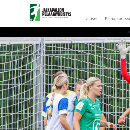
Uutiset
Pelaajapörssi
Li