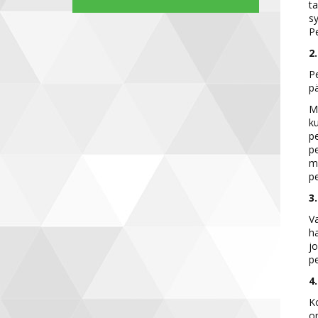
ta
sy
Pe
2
Pe
p
Mi
ku
pe
pe
ma
pe
3
Va
ha
jo
p
4
Ko
on