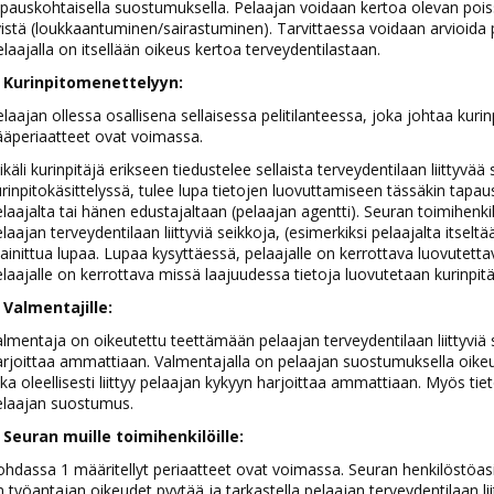
pauskohtaisella suostumuksella. Pelaajan voidaan kertoa olevan pois
istä (loukkaantuminen/sairastuminen). Tarvittaessa voidaan arvioida
laajalla on itsellään oikeus kertoa terveydentilastaan.
. Kurinpitomenettelyyn:
laajan ollessa osallisena sellaisessa pelitilanteessa, joka johtaa kurin
ääperiaatteet ovat voimassa.
käli kurinpitäjä erikseen tiedustelee sellaista terveydentilaan liittyvää 
rinpitokäsittelyssä, tulee lupa tietojen luovuttamiseen tässäkin tapau
laajalta tai hänen edustajaltaan (pelaajan agentti). Seuran toimihen
laajan terveydentilaan liittyviä seikkoja, (esimerkiksi pelaajalta itselt
inittua lupaa. Lupaa kysyttäessä, pelaajalle on kerrottava luovutettavi
laajalle on kerrottava missä laajuudessa tietoja luovutetaan kurinpitäjäl
. Valmentajille:
lmentaja on oikeutettu teettämään pelaajan terveydentilaan liittyviä se
rjoittaa ammattiaan. Valmentajalla on pelaajan suostumuksella oikeu
ka oleellisesti liittyy pelaajan kykyyn harjoittaa ammattiaan. Myös ti
elaajan suostumus.
. Seuran muille toimihenkilöille:
hdassa 1 määritellyt periaatteet ovat voimassa. Seuran henkilöstöasi
 työantajan oikeudet pyytää ja tarkastella pelaajan terveydentilaan lii