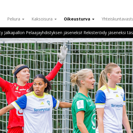
Peliura
Kaksoisura
Oikeusturva
Yhteiskuntavas
ity Jalkapallon Pelaajayhdistyksen jäseneksi! Rekisteröidy jäseneksi täs