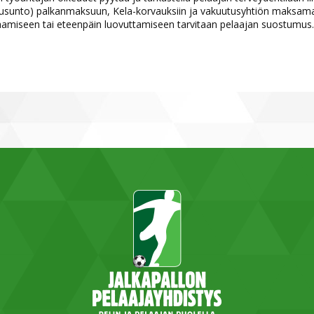
ausunto) palkanmaksuun, Kela-korvauksiin ja vakuutusyhtiön maksama
aamiseen tai eteenpäin luovuttamiseen tarvitaan pelaajan suostumus.