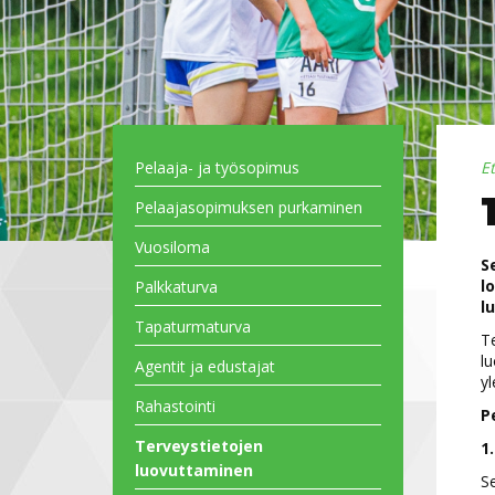
Pelaaja- ja työsopimus
E
Pelaajasopimuksen purkaminen
Vuosiloma
S
l
Palkkaturva
l
Tapaturmaturva
Te
lu
Agentit ja edustajat
yl
Rahastointi
P
Terveystietojen
1
luovuttaminen
Se