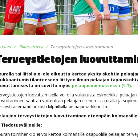
tusivu
Oikeusturva
Terveystietojen luovuttaminen
Terveystietojen luovuttam
euralla tai liitolla ei ole oikeutta kertoa yksityiskohtia pelaaj
oukkaantumistilanteeseen liittyen ilman pelaajan tapauskoht
uovuttamisesta on sovittu myös
pelaajasopimuksessa (§ 7)
.
rveystietojen luovuttamisella voi olla vaikutusta esimerkiksi pelaaja
ovuttaminen saattaa vaikeuttaa pelaajan etenemistä uralla ja sopim
eisesti asemaan tiukasti kilpailluilla pelaajamarkkinoilla.
elaajien terveystietojen luovuttaminen eteenpäin kolmansille 
. Tiedotusvälineille:
uran toimihenkilö ei voi kertoa kolmansille osapuolille pelaajan tervey