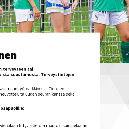
inen
an terveyteen tai
aista suostumusta. Terveystietojen
n asemaan työmarkkinoilla. Tietojen
uneuvotteluita uuden seuran kanssa sekä
osapuolille:
dentilaan liittyviä tietoja muutoin kuin pelaajan