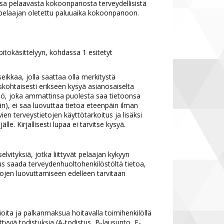
sa pelaavasta kokoonpanosta terveydellisistä
 pelaajan oletettu paluuaika kokoonpanoon.
pitokäsittelyyn, kohdassa 1 esitetyt
seikkaa, jolla saattaa olla merkitystä
skohtaisesti erikseen kysyä asianosaiselta
kilö, joka ammattinsa puolesta saa tietoonsa
ään), ei saa luovuttaa tietoa eteenpäin ilman
en terveystietojen käyttötarkoitus ja lisäksi
le. Kirjallisesti lupaa ei tarvitse kysyä.
lvityksiä, jotka liittyvät pelaajan kykyyn
s saada terveydenhuoltohenkilöstöltä tietoa,
etojen luovuttamiseen edelleen tarvitaan
oita ja palkanmaksua hoitavalla toimihenkilöllä
ttyviä todistuksia (A-todistus, B-lausunto, E-