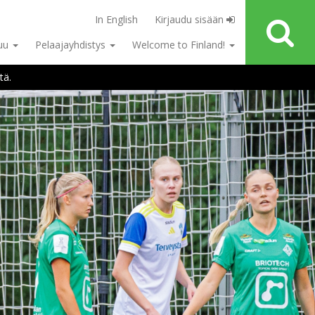
In English
Kirjaudu sisään
tuu
Pelaajayhdistys
Welcome to Finland!
tä.