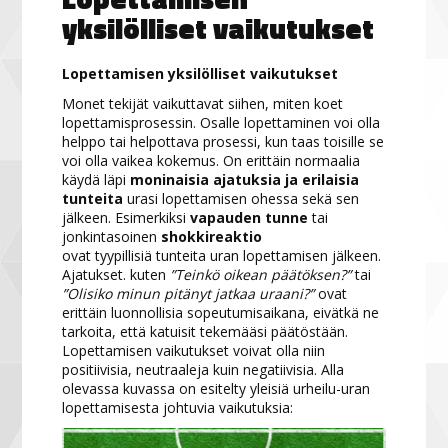
yksilölliset vaikutukset
Lopettamisen yksilölliset vaikutukset
Monet tekijät vaikuttavat siihen, miten koet
lopettamisprosessin. Osalle lopettaminen voi olla
helppo tai helpottava prosessi, kun taas toisille se
voi olla vaikea kokemus. On erittäin normaalia
käydä läpi
moninaisia ajatuksia ja erilaisia
tunteita
urasi lopettamisen ohessa sekä sen
jälkeen. Esimerkiksi
vapauden tunne
tai
jonkintasoinen
shokkireaktio
ovat tyypillisiä tunteita uran lopettamisen jälkeen.
Ajatukset. kuten
”Teinkö oikean päätöksen?”
tai
”Olisiko minun pitänyt jatkaa uraani?”
ovat
erittäin luonnollisia sopeutumisaikana, eivätkä ne
tarkoita, että katuisit tekemääsi päätöstään.
Lopettamisen vaikutukset voivat olla niin
positiivisia, neutraaleja kuin negatiivisia. Alla
olevassa kuvassa on esitelty yleisiä urheilu-uran
lopettamisesta johtuvia vaikutuksia: