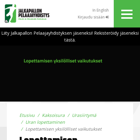
In English
Kirjaudu sisään
Liity Jalkapallon Pelaajayhdistyksen jäseneksi! Rekisteröidy jäseneksi
tästä.
Etusivu
Kaksoisura
Urasiirtymä
Uran lopettaminen
Lopettamisen yksilölliset vaikutukset
Lopettamisen