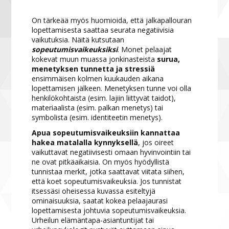
On tärkeää myös huomioida, että jalkapallouran
lopettamisesta saattaa seurata negatiivisia
vaikutuksia. Näitä kutsutaan
sopeutumisvaikeuksiksi
. Monet pelaajat
kokevat muun muassa jonkinasteista
surua,
menetyksen tunnetta ja stressiä
ensimmäisen kolmen kuukauden aikana
lopettamisen jälkeen. Menetyksen tunne voi olla
henkilökohtaista (esim. lajiin liittyvät taidot),
materiaalista (esim. palkan menetys) tai
symbolista (esim. identiteetin menetys).
Apua sopeutumisvaikeuksiin kannattaa
hakea matalalla kynnyksellä
, jos oireet
vaikuttavat negatiivisesti omaan hyvinvointiin tai
ne ovat pitkäaikaisia. On myös hyödyllistä
tunnistaa merkit, jotka saattavat viitata siihen,
että koet sopeutumisvaikeuksia. Jos tunnistat
itsessäsi oheisessa kuvassa esiteltyjä
ominaisuuksia, saatat kokea pelaajaurasi
lopettamisesta johtuvia sopeutumisvaikeuksia.
Urheilun elämäntapa-asiantuntijat tai