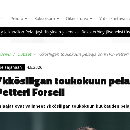
si
Peliura
Kaksoisura
Oikeusturva
Yhteiskuntavas
ity Jalkapallon Pelaajayhdistyksen jäseneksi! Rekisteröidy jäseneksi täs
tusivu
Uutiset
Ykkösliigan toukokuun pelaaja on KTP:n Petteri 
pelaajanääni
4.6.2026
Ykkösliigan toukokuun pela
Petteri Forsell
elaajat ovat valinneet Ykkösliigan toukokuun kuukauden pelaaj