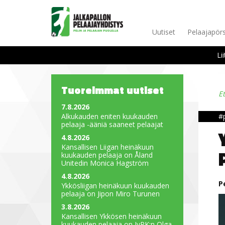
Uutiset
Pelaajapörs
Li
Tuoreimmat uutiset
E
7.8.2026
Alkukauden eniten kuukauden
#
pelaaja -ääniä saaneet pelaajat
4.8.2026
Kansallisen Liigan heinäkuun
kuukauden pelaaja on Åland
Unitedin Monica Hagström
4.8.2026
P
Ykkösliigan heinäkuun kuukauden
pelaaja on Jipon Miro Turunen
3.8.2026
Kansallisen Ykkösen heinäkuun
kuukauden pelaaja on JyPK:n Olga