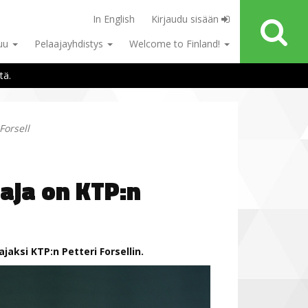
In English
Kirjaudu sisään
tuu
Pelaajayhdistys
Welcome to Finland!
tä.
Forsell
aja on KTP:n
aksi KTP:n Petteri Forsellin.