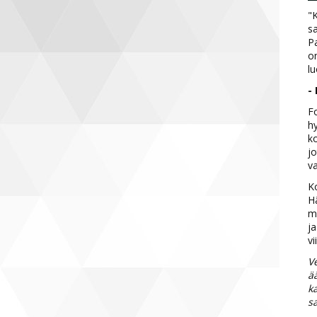
"K
sa
Pa
on
lu
- 
Fo
hy
ko
jo
v
Ko
H
ma
ja
vi
Ve
ä
k
s