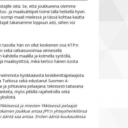
täjille siitä. Se, että joukkueena olemme
us- ja maalivahtipeli toimii tällä hetkellä hyvin.
a isompi maali mielessä ja tässä kohtaa kautta
ttajat takanamme loppuun asti, siihen voi
n tasolla: hän on ollut keskeinen osa KTP:n
in sekä ratkaisuvoimaa viimeisellä
kahdella maalilla ja kolmella syötöllä,
ljä maalisyöttöä, mikä kertoo hänen isosta
eneimmista hyökkäävistä keskikenttäpelaajista.
a Turkissa sekä edustanut Suomen A-
 ja johtavana pelaajana: teknisesti taitavana
teita, myös pitkillä rajaheitoilla sekä
ksilöitä.
a Ykkösessä ja miesten Ykkösessä pelaajat
okainen joukkue antaa JPY:n yhteyshenkilönsä
ei ääntä saa antaa. Eniten ääniä kuukaudessa