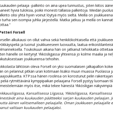
uukauden pelaaja -palkinto on aina upea tunnustus, joten kiitos äänes
aneet hyviä tuloksia, poikii monesti tällaisia palkintoja. Meidän puolust
lkinto olisi yhtä hyvin voinut löytyä myös sieltä. Meillä on joukkueen
 turha sen isompia juhlia järjestellä. Matka jatkuu ja meillä on kanna
ottaa."
Petteri Forsell
rsellin alkukausi on ollut vahva sekä henkilökohtaisella että joukkuee
ökkäyspeliä ja tuonut joukkueeseen luovuutta, laatua erikoistilanteisi
lmanneksella. Toukokuun aikana hän on jatkanut tehokkaita otteitaan 
ten hänelle on kertynyt Ykkösliigassa yhteensä jo kolme maalia ja ne
aikutuksestaan joukkueensa tehoihin.
kkolasta lähtöisin oleva Forsell on yksi suomalaisen jalkapallon kok
än on pelannut pitkän uran kotimaan lisäksi muun muassa Puolassa j
ajoukkuetta. KTP:ssa hänen roolinsa on korostunut pelin rakentajana
 peliä rytmittävänä kymppipaikan pelaajana Forsell pystyy luomaan tilan
imeistelemään myös itse, mikä tekee hänestä Ykkösliigan näkyvimpiä y
ikkausliigassa, Kansallisessa Liigassa, Ykkösliigassa, Kansallisess
änestävät aina kuukauden päätteeksi sarjan kuukauden pelaajan. J
autta äänen valitsemalleen pelaajalle. Oman joukkueen pelaajalle 
aanut valitaan kuukauden pelaajaksi.