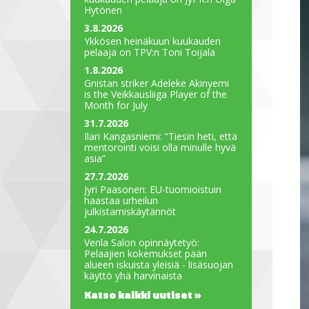
Hytönen
3.8.2026
Ykkösen heinäkuun kuukauden
pelaaja on TPV:n Toni Toijala
1.8.2026
Gnistan striker Adeleke Akinyemi
is the Veikkausliiga Player of the
Month for July
31.7.2026
Ilari Kangasniemi: “Tiesin heti, että
mentorointi voisi olla minulle hyvä
asia”
27.7.2026
Jyri Paasonen: EU-tuomioistuin
haastaa urheilun
julkistamiskäytännöt
24.7.2026
Venla Salon opinnäytetyö:
Pelaajien kokemukset pään
alueen iskuista yleisiä - lisäsuojan
käyttö yhä harvinaista
Katso kaikki uutiset »