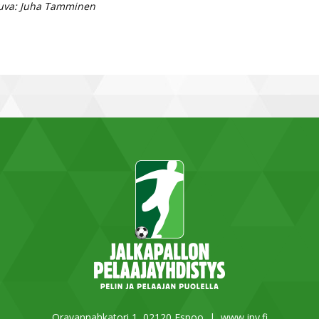
uva: Juha Tamminen
Oravannahkatori 1, 02120 Espoo |
www.jpy.fi