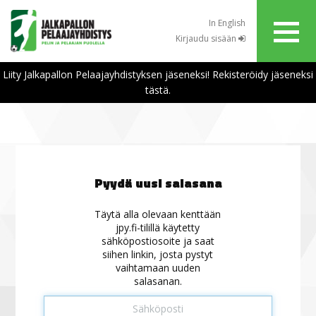
In English
Kirjaudu sisään
Liity Jalkapallon Pelaajayhdistyksen jäseneksi! Rekisteröidy jäseneksi
tästä.
Pyydä uusi salasana
Täytä alla olevaan kenttään
jpy.fi-tilillä käytetty
sähköpostiosoite ja saat
siihen linkin, josta pystyt
vaihtamaan uuden
salasanan.