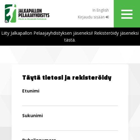
In English
Kirjaudu sisään
Liity Jalkapallon Pelaajayhdistyksen jäseneksi! Rekisteröidy jäseneksi
tästä.
Täytä tietosi ja rekisteröidy
Etunimi
Sukunimi