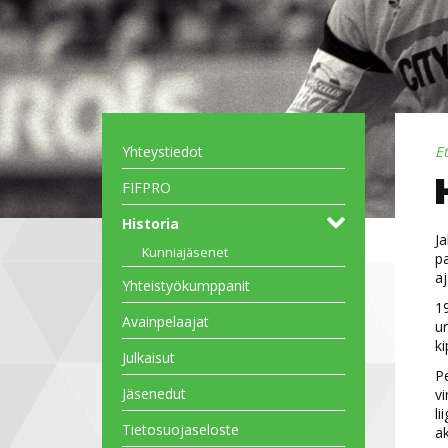
Yhteystiedot
E
FIFPRO
Historia
Ja
Kunniajäsenet
p
aj
Yhteistyökumppanit
19
Avainpelaajat
ur
k
Julkaisut
Pe
Jäsenedut
vi
li
Tietosuojaseloste
ak