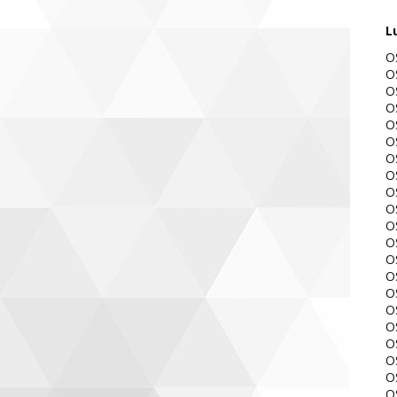
L
O
O
O
O
O
O
O
O
O
O
O
O
O
O
O
O
O
O
O
O
O