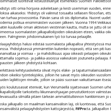
simmäiset luontevat keskustelulinjat esimerkiksi Suomen Palloliittoon 
distys otti omia horjuvia askeleitaan ja kesti usemman vuoden, ennen
loksia aikaiseksi. Yhdistys oli valinnut toisaalta sellaisen filosofian, e
man turhaa provosointia. Päivän sana oli siis diplomatia. Nuoret uudet
dernia potkua ensimmäisten vuosien jälkeen. Vuonna 1994 Veikkausliig
atiin kuuluville oman aktiivisen viestinnän kautta, mutta se juttu oli 
imeensa suomalaisten jalkapalloilijoiden oikeuksien eteen, vaikka oik
een. Palmgrenin johdonmukainen työ toi turvaa pelaajille.
laajayhdistys halusi edistää suomalaista jalkapalloa yhteistyössä mui
nssa. Yhdistyksessä ymmärrettiin kuitenkin nopeasti, että sen piti kasv
nanvaltaa ja voimaa – ja mahdollisuus ajaa oikeasti pelaajien oikeu
ttamalla sopimus- ja palkka-asioissa vaikeuksiin joutuneita pelaajia.
pausten jälkeen yhdistystä kohtaan.
rkittäviä kehitysaskeleita olivat myös eläke- ja tapaturmalainsäädän
hdoin oikeiksi työntekijöiksi, jolloin he saivat myös oikeuden vuosilom
iden lajiliittojen rinnalle, jolloin se pääsi suoraan vaikuttamaan itseä
ös koulutusasiat etenivät, kun Vierumäellä sijaitsevaan Suomen urh
lkapalloilijoille tarkoitettu liikunnanohjaajan perustutkintoon valmis
levaisuutta silmällä pitäen tärkeän ammattitutkinnon hankkimisen jo u
ska jalkapallo on maailman kansainvälisin laji, oli luontevaa, että Suo
nsainvälistä pelaajayhdistysten kattojärjestöä,
FIFPro:
ta. Jalkapallo