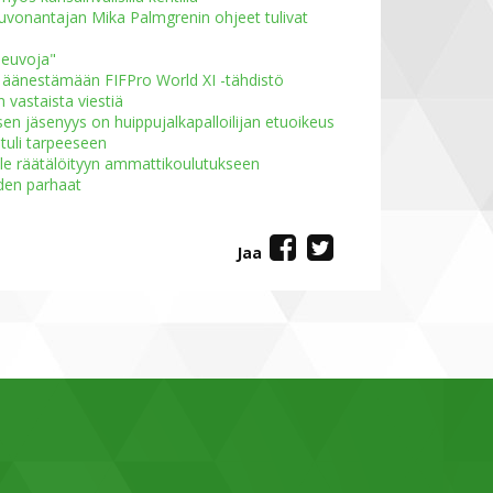
neuvonantajan Mika Palmgrenin ohjeet tulivat
neuvoja"
n äänestämään FIFPro World XI -tähdistö
n vastaista viestiä
ksen jäsenyys on huippujalkapalloilijan etuoikeus
tuli tarpeeseen
jille räätälöityyn ammattikoulutukseen
den parhaat
Jaa