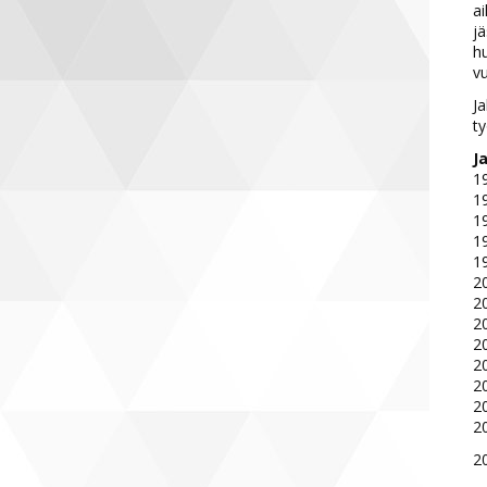
ai
jä
hu
vu
Ja
ty
J
1
1
1
1
19
2
2
2
20
2
2
2
2
20