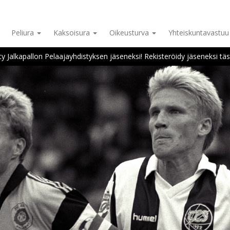
Peliura
Kaksoisura
Oikeusturva
Yhteiskuntavastu
ity Jalkapallon Pelaajayhdistyksen jäseneksi! Rekisteröidy jäseneksi täs