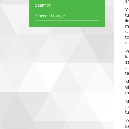
en
Säännöt
Yh
tu
Players' Lounge
il
mo
sa
to
et
Pe
ka
sa
au
ta
Me
vi
mu
My
ja
tu
Ko
ka