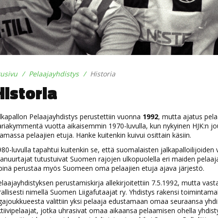
tusivu
Pelaajayhdistys
Historia
Historia
lkapallon Pelaajayhdistys perustettiin vuonna
1992
, mutta ajatus pela
ariakymmentä vuotta aikaisemmin 1970-luvulla, kun nykyinen HJK:n j
amassa pelaajien etuja. Hanke kuitenkin kuivui osittain käsiin.
80-luvulla tapahtui kuitenkin se, että suomalaisten jalkapalloilijoiden
anuurtajat tutustuivat Suomen rajojen ulkopuolella eri maiden pelaaja
ipinä perustaa myös Suomeen oma pelaajien etuja ajava järjestö.
laajayhdistyksen perustamiskirja allekirjoitettiin 7.5.1992, mutta va
rallisesti nimellä Suomen Liigafutaajat ry. Yhdistys rakensi toimintamal
igajoukkueesta valittiin yksi pelaaja edustamaan omaa seuraansa yhdi
tiivipelaajat, jotka uhrasivat omaa aikaansa pelaamisen ohella yhdist