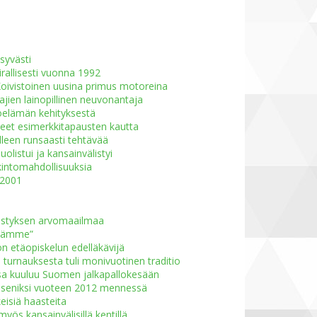
syvästi
rallisesti vuonna 1992
ivistoinen uusina primus motoreina
aajien lainopillinen neuvonantaja
yöelämän kehityksestä
neet esimerkkitapausten kautta
lleen runsaasti tehtävää
olistui ja kansainvälistyi
tkintomahdollisuuksia
 2001
distyksen arvomaailmaa
istämme”
 etäopiskelun edelläkävijä
 turnauksesta tuli monivuotinen traditio
isa kuuluu Suomen jalkapallokesään
 jäseniksi vuoteen 2012 mennessä
eisiä haasteita
ös kansainvälisillä kentillä