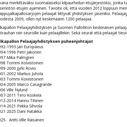
kana merkittäväksi suomalaiseksi kilpaurheilun etujärjestöksi, jonk
senistön etujen ajaminen. Tavoite oli, että vuoden 2012 loppuun men
ippujalkapallosarjojen pelaajat liittyvät yhdistyksen jäseniksi. Pelaaj
odesta 2009, ollen nyt keskimäärin 1200 pelaajaa.
lkapallon Pelaajayhdistyksen ja Suomen Palloliiton keskinäisen pelaa
örauhan niin seuroille kuin pelaajillekin. Sekä seurat että pelaajat tie
alkapallon Pelaajayhdistyksen puheenjohtajat
992-1993 Jari Europaeus
994-1996 Petri Jakonen
997 Mika Palmgren
998 Tommi Koivistoinen
99-2000 Jyrki Rovio
001-2002 Markus Juhola
003 Tommi Koivistoinen
004-2005 Marco Casagrande
06 Ville Nylund
007-2011 Tero Koskela
012-2014 Hannu Tihinen
014-2021 Pekka Sihvola
021-2025 Dani Hatakka
25- Antti-Ville Räisänen