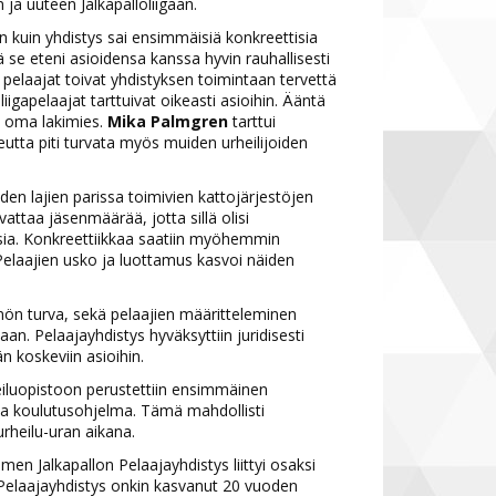
ja uuteen Jalkapalloliigaan.
 kuin yhdistys sai ensimmäisiä konkreettisia
ttä se eteni asioidensa kanssa hyvin rauhallisesti
 pelaajat toivat yhdistyksen toimintaan tervettä
apelaajat tarttuivat oikeasti asioihin. Ääntä
se oma lakimies.
Mika Palmgren
tarttui
eutta piti turvata myös muiden urheilijoiden
den lajien parissa toimivien kattojärjestöjen
attaa jäsenmäärää, jotta sillä olisi
ksia. Konkreettiikkaa saatiin myöhemmin
 Pelaajien usko ja luottamus kasvoi näiden
nön turva, sekä pelaajien määritteleminen
aan. Pelaajayhdistys hyväksyttiin juridisesti
än koskeviin asioihin.
eiluopistoon perustettiin ensimmäinen
tava koulutusohjelma. Tämä mahdollisti
rheilu-uran aikana.
men Jalkapallon Pelaajayhdistys liittyi osaksi
n Pelaajayhdistys onkin kasvanut 20 vuoden