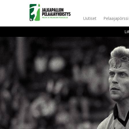
Uutiset
Pelaajapörssi
Li