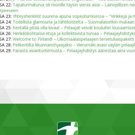
SA 22:
Tapaturmaturva oli monille täysin vieras asia – Lainopillisen 
arpeeseen
SA 23:
Yhteyshenkilöt suurena apuna sopeutumisessa – "Vinkkejä ja 
SA 24:
Todellista glamouria ja tähtiloistetta – Suomalaisetkin mukaa
SA 25:
Kentällä pitää olla kivaa! – Pelaajat veivät kouluihin kiusaamise
SA 26:
Henkilökohtaisia etuja ja kollektiivista turvaa – Pelaajayhdisty
SA 27:
Welcome to Finland! – Ulkomaalaispelaajien tervetuliaispaketti 
SA 28:
Pelikentiltä liikunnanohjaajaksi – Vierumäki avasi väylän pelaa
SA 29:
Parasta asiantuntemusta – Pelaajayhdistys äänestää aina vuo