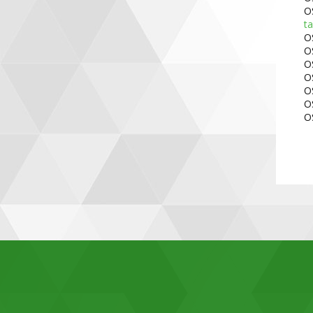
O
t
O
O
O
O
O
O
O