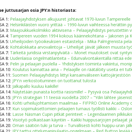
ue juttusarjan osia JPY:n historiasta:
SA 1:
Pelaajayhdistyksen alkujuuret johtavat 1970-luvun Tampereelle
SA 2:
Helsinkiläisten vuoro yrittää – 1990-luvun vaihteessa herättiin py
SA 3:
Maajoukkuekolmikko aktiivisena – Pelaajayhdistys perustettiin vi
SA 4:
Tampereen vuoden 1994 kokous käännekohtana – Jakonen ja Ko
SA 5:
Urheilijoiden työoikeuksien esitaistelija - Mika Palmgrenista pel
SA 6:
Kohtalokkaita arvovalintoja – Urheilijat jäivät jälkeen muusta t
SA 7:
Tärkeitä juridisia virstanpylväitä – Monet muutokset ovat synty
SA 8:
Uudenlaisia ongelmatilanteita – Edunvalvontakentällä riittää ede
SA 9:
Pelin ja pelaajan puolella – Yhdistyksen toiminta vakiintui, monipu
SA 10:
Koulutus kannattaa aina – Pelaajille on räätälöity useita eri tu
SA 11:
Suomen Pelaajayhdistys liittyi kansainväliseen kattojärjestöön
SA 12:
JPY:n verkostoituminen on tuottanut tulosta
SA 13:
Jalkapallo kuuluu kaikille!
SA 14:
Näytetään punaista korttia rasismille! – Pysyvä osa Pelaajayh
SA 15:
JPY:n strategian 11 teesiä vuodelta 2007 – ”Ydin lähtee jäsen
SA 16:
Kohti urheilujohtamisen maailmaa – FIFPRO Online Academy on
SA 17:
Kun sopimuksettomien pelaajien turnaus työllisti kaikki – Oslon
SA 18:
Lasse Näsman Cupin pitkät perinteet – Legendaarinen pilkkuk
SA 19:
Visiotyö polkaistaan käyntiin – Kaikki huippusarjojen pelaajat
SA 20:
Oman säätiön tuki ja turva – Turvallisesti kohti huippu-uran jälk
SA 21:
JPY tarttui ottelumanipulaatio-ongelmaan – Red Button leviää my