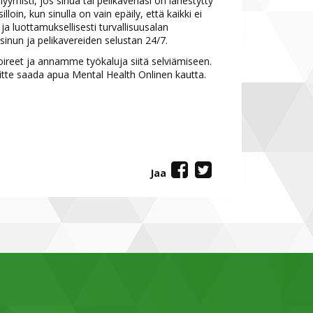
misti, jos sinua tai pelikaveriasi on lähestytty
lloin, kun sinulla on vain epäily, että kaikki ei
a luottamuksellisesti turvallisuusalan
sinun ja pelikavereiden selustan 24/7.
eet ja annamme työkaluja siitä selviämiseen.
 voitte saada apua Mental Health Onlinen kautta.
Jaa