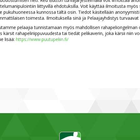
odostumisen heti. Red Button turvajärjestelmällä voit ilmoittaa anonyy
telumanipulointiin liittyvillä ehdotuksilla. Voit käyttää ilmoitusta myös si
e pukuhuoneessa kunnossa tältä osin. Tiedot käsitellään anonyymisti j
mattilaisen toimesta. Ilmoituksella sinä ja Pelaajayhdistys turvaavat 
utamme pelaajia tunnistamaan myös mahdollisen rahapeliongelman oir
s kärsit rahapeliriippuvuudesta tai tiedät pelikaverin, joka kärsii niin
 lisää​​​​​:
https://www.puutupeliin.fi/