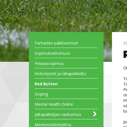
Parhaiden palkitsemiset
E
Sopimuksettomuus
Pelaajasopimus
Ot
Vedonlyönti ja rahapelikielto
Ti
Red Button
Tu
P
Doping
oi
mu
Mental Health Online
va
tu
Jalkapalloilijan ravitsemus
Jo
Hiilihydraatti
Neste
Proteiini
Rasvat
Ravitsemusanalyysi:
Suhteellinen energiavaje
Keho- ja ruokasuhde osana
Mentorointiohjelma