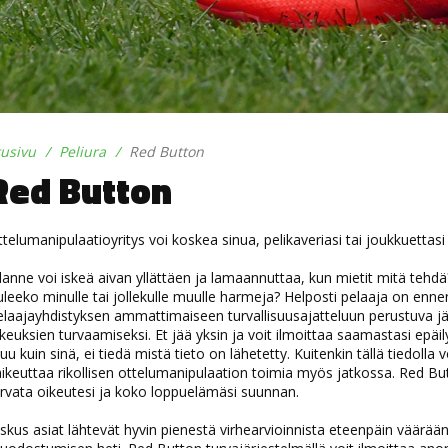
tusivu
Peliura
Red Button
Red Button
telumanipulaatioyritys voi koskea sinua, pelikaveriasi tai joukkuettasi
lanne voi iskeä aivan yllättäen ja lamaannuttaa, kun mietit mitä tehdä
leeko minulle tai jollekulle muulle harmeja? Helposti pelaaja on ennen 
elaajayhdistyksen ammattimaiseen turvallisuusajatteluun perustuva j
keuksien turvaamiseksi. Et jää yksin ja voit ilmoittaa saamastasi epäi
u kuin sinä, ei tiedä mistä tieto on lähetetty. Kuitenkin tällä tiedol
ikeuttaa rikollisen ottelumanipulaation toimia myös jatkossa. Red Butt
rvata oikeutesi ja koko loppuelämäsi suunnan.
skus asiat lähtevät hyvin pienestä virhearvioinnista eteenpäin väärä