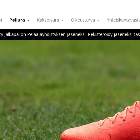
i
Peliura
Kaksoisura
Oikeusturva
Yhteiskuntavas
ity Jalkapallon Pelaajayhdistyksen jäseneksi! Rekisteröidy jäseneksi täs