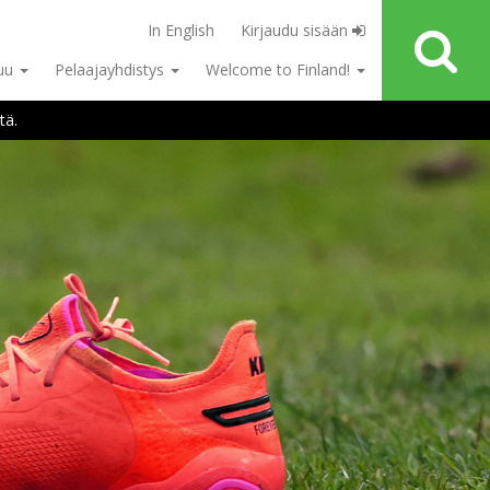
In English
Kirjaudu sisään
tuu
Pelaajayhdistys
Welcome to Finland!
tä.