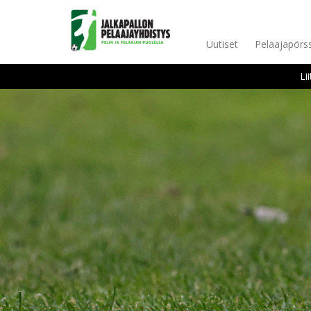
Uutiset
Pelaajapörss
Li