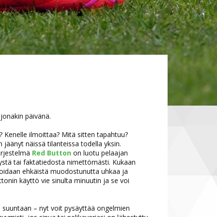
 jonakin päivänä.
? Kenelle ilmoittaa? Mitä sitten tapahtuu?
jäänyt näissä tilanteissa todella yksin.
ärjestelmä
Red Button
on luotu pelaajan
lystä tai faktatiedosta nimettömästi. Kukaan
la voidaan ehkäistä muodostunutta uhkaa ja
onin käyttö vie sinulta minuutin ja se voi
än suuntaan – nyt voit pysäyttää ongelmien