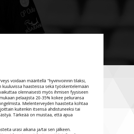
eys voidaan määritellä "hyvinvoinnin tilaksi,
 kuuluvissa haasteissa sekä työskentelemään
aikuttaa olennaisesti myös ihmisen fyysiseen
 mukaan pelaajista 20-35% kokee peliuransa
deongelmista. Mielenterveyden haasteita kohtaa
ittain kuitenkin itsensä ahdistuneeksi tai
lästyä. Tärkeää on muistaa, että apua
steita urasi aikana ja/tai sen jälkeen.