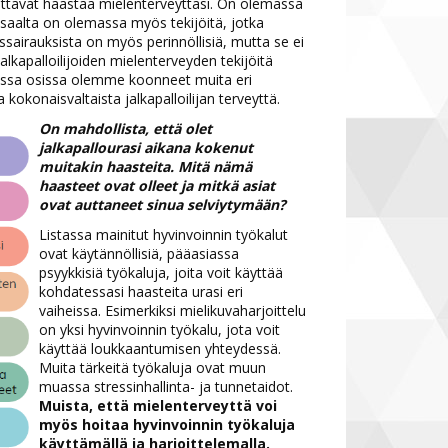
ttavat haastaa mielenterveyttäsi. On olemassa
oisaalta on olemassa myös tekijöitä, jotka
ssairauksista on myös perinnöllisiä, mutta se ei
jalkapalloilijoiden mielenterveyden tekijöitä
issa osissa olemme koonneet muita eri
 kokonaisvaltaista jalkapalloilijan terveyttä.
On mahdollista, että olet
jalkapallourasi aikana kokenut
muitakin haasteita. Mitä nämä
haasteet ovat olleet ja mitkä asiat
ovat auttaneet sinua selviytymään?
Listassa mainitut hyvinvoinnin työkalut
ovat käytännöllisiä, pääasiassa
psyykkisiä työkaluja, joita voit käyttää
kohdatessasi haasteita urasi eri
vaiheissa. Esimerkiksi mielikuvaharjoittelu
on yksi hyvinvoinnin työkalu, jota voit
käyttää loukkaantumisen yhteydessä.
Muita tärkeitä työkaluja ovat muun
muassa stressinhallinta- ja tunnetaidot.
Muista, että mielenterveyttä voi
myös hoitaa hyvinvoinnin työkaluja
käyttämällä ja harjoittelemalla.