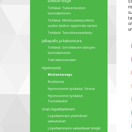
E
auttavat tekijät
ri
Tehtävä: Tukiverkoston
su
tunnistaminen
ta
Tehtävä: Mielikuvaharjoittelu
o
uuden taidon oppimista varten
ur
Tehtävä: Tavoitteenasettelu
Jalkapallo ja kaksoisura
Tehtävä: Siirrettävien taitojen
tunnistaminen
Tuki kaksoisuraan
Hyvinvointi
Mielenterveys
Resilienssi
Hyvinvoinnin työkalut: Stressi
Hyvinvoinnin työkalut:
Tunnetaidot
Uran lopettaminen
Lopettamisen yksilölliset
vaikutukset
Lopettamiseen vaikuttavat tekijät