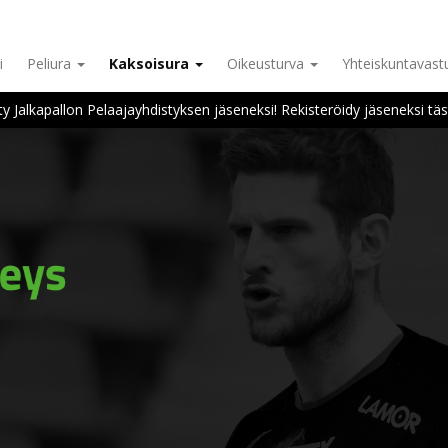
i
Peliura
Kaksoisura
Oikeusturva
Yhteiskuntavas
ity Jalkapallon Pelaajayhdistyksen jäseneksi! Rekisteröidy jäseneksi täs