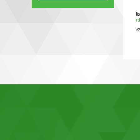
li
r
©