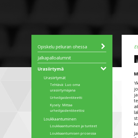
Opiskelu peliuran ohessa
E
Liikunnanohjauksen
UEFA B Huippupelaajille
Haaga-Helia - Jalkapalloilijan
Jalkapalloalumnit
perustutkinto
opintopolku
ammattiurheilijoille
Urasiirtymä
M
Urasiirtymät
Yk
Tehtävä: Luo oma
j
urasiirtymäjana
ja
Urheilijaidentiteetti
te
Kysely: Mittaa
ai
urheilijaidentiteettisi
lä
st
Loukkaantuminen
k
Loukkaantuminen ja tunteet
Ja
Loukkaantumisen prosessia