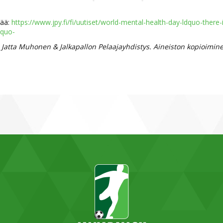
sää:
https://www.jpy.fi/fi/uutiset/world-mental-health-day-ldquo-there-
dquo-
 Jatta Muhonen & Jalkapallon Pelaajayhdistys. Aineiston kopioiminen