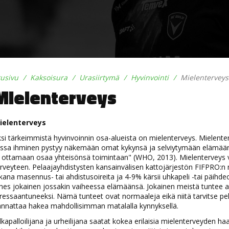
tusivu
Kaksoisura
Urasiirtymä
Hyvinvointi
Mielenterveys
Mielenterveys
ielenterveys
si tärkeimmistä hyvinvoinnin osa-alueista on mielenterveys. Mielenterv
ossa ihminen pystyy näkemään omat kykynsä ja selviytymään elämään
 ottamaan osaa yhteisönsä toimintaan" (WHO, 2013). Mielenterveys v
rveyteen. Pelaajayhdistysten kansainvälisen kattojärjestön FIFPRO:n
kana masennus- tai ahdistusoireita ja 4-9% kärsii uhkapeli -tai päih
hes jokainen jossakin vaiheessa elämäänsä. Jokainen meistä tuntee ajo
ressaantuneeksi. Nämä tunteet ovat normaaleja eikä niitä tarvitse pe
annattaa hakea mahdollisimman matalalla kynnyksellä.
lkapalloilijana ja urheilijana saatat kokea erilaisia mielenterveyden haa