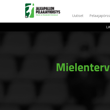
Uutiset
Pelaajapörss
Li