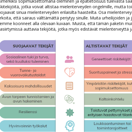
simerkiksi sopimuksettomana oleminen ja epätietoisuus tulevasta saa
skitekijöitä, jotka voivat altistaa mielenterveyden ongelmille, mutta t
ojaavat sinua mielenterveyden erilaisilta haasteilta. Osa mielentervey
rkoita, että sairaus välttämättä periytyy sinulle. Muita urheilijoiden ja 
lemme koonneet alla olevaan kuvaan. Muista, että tämän paketin mu
asiirtymissä auttavia tekijöitä, jotka myös edistävät mielenterveyttä ja