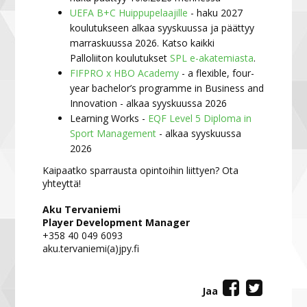
UEFA B+C Huippupelaajille
- haku 2027
koulutukseen alkaa syyskuussa ja päättyy
marraskuussa 2026. Katso kaikki
Palloliiton koulutukset
SPL e-akatemiasta
.
FIFPRO x HBO Academy
- a flexible, four-
year bachelor’s programme in Business and
Innovation - alkaa syyskuussa 2026
Learning Works -
EQF Level 5 Diploma in
Sport Management
- alkaa syyskuussa
2026
Kaipaatko sparrausta opintoihin liittyen? Ota
yhteyttä!
Aku Tervaniemi
Player Development Manager
+358 40 049 6093
aku.tervaniemi(a)jpy.fi
Jaa