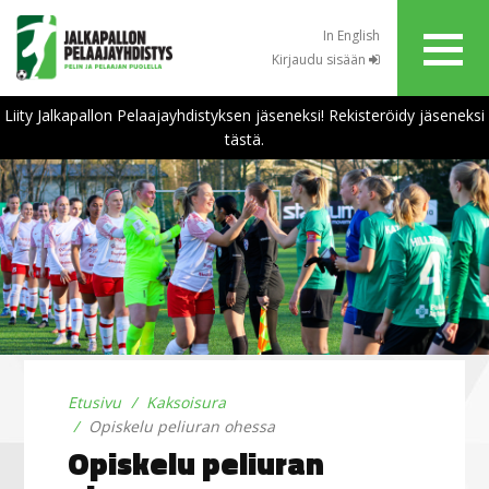
In English
Kirjaudu sisään
Liity Jalkapallon Pelaajayhdistyksen jäseneksi! Rekisteröidy jäseneksi
tästä.
Etusivu
Kaksoisura
Opiskelu peliuran ohessa
Opiskelu peliuran