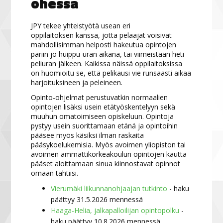
ohessa
JPY tekee yhteistyötä usean eri
oppilaitoksen kanssa, jotta pelaajat voisivat
mahdollisimman helposti hakeutua opintojen
pariin jo huippu-uran aikana, tai viimeistään heti
peliuran jälkeen. Kaikissa näissä oppilaitoksissa
on huomioitu se, että pelikausi vie runsaasti aikaa
harjoituksineen ja peleineen.
Opinto-ohjelmat perustuvatkin normaalien
opintojen lisäksi usein etätyöskentelyyn sekä
muuhun omatoimiseen opiskeluun. Opintoja
pystyy usein suorittamaan etänä ja opintoihin
pääsee myös käsiksi ilman raskaita
pääsykoelukemisia. Myös avoimen yliopiston tai
avoimen ammattikorkeakoulun opintojen kautta
pääset aloittamaan sinua kiinnostavat opinnot
omaan tahtiisi.
Vierumäki liikunnanohjaajan tutkinto
- haku
päättyy 31.5.2026 mennessä
Haaga-Helia, jalkapalloilijan opintopolku
-
haku päättyy 10.8.2026 mennessä