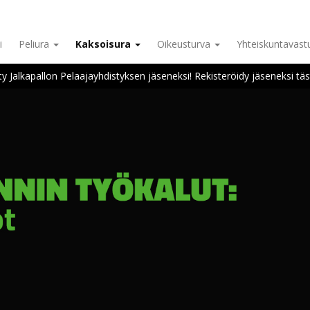
i
Peliura
Kaksoisura
Oikeusturva
Yhteiskuntavas
ity Jalkapallon Pelaajayhdistyksen jäseneksi! Rekisteröidy jäseneksi täs