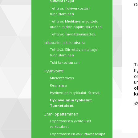
auttavat tekijät
On
Tehtävä: Tukiverkoston
tunnistaminen
Tehtävä: Mielikuvaharjoittelu
uuden taidon oppimista varten
Tehtävä: Tavoitteenasettelu
Jalkapallo ja kaksoisura
Tehtävä: Siirrettävien taitojen
tunnistaminen
Tuki kaksoisuraan
Tu
hy
Hyvinvointi
on
Mielenterveys
ur
Resilienssi
o
Hyvinvoinnin työkalut: Stressi
k
Hyvinvoinnin työkalut:
©
Tunnetaidot
Uran lopettaminen
Lopettamisen yksilölliset
vaikutukset
Lopettamiseen vaikuttavat tekijät