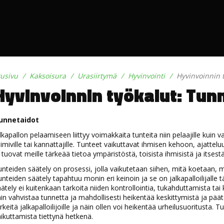
tusivu
Kaksoisura
Urasiirtymä
Hyvinvointi
Hyvinvoinnin 
Hyvinvoinnin työkalut: Tun
unnetaidot
lkapallon pelaamiseen liittyy voimakkaita tunteita niin pelaajille kuin
imiville tai kannattajille. Tunteet vaikuttavat ihmisen kehoon, ajattel
 tuovat meille tärkeää tietoa ympäristöstä, toisista ihmisistä ja itse
nteiden säätely on prosessi, jolla vaikutetaan siihen, mitä koetaan, m
nteiden säätely tapahtuu monin eri keinoin ja se on jalkapalloilijalle 
ätely ei kuitenkaan tarkoita niiden kontrollointia, tukahduttamista tai k
in vahvistaa tunnetta ja mahdollisesti heikentää keskittymistä ja päät
rkeitä jalkapalloilijoille ja näin ollen voi heikentää urheilusuoritusta. T
ikuttamista tiettynä hetkenä.