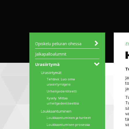
Opiskelu peliuran ohessa
E
Liikunnanohjauksen
UEFA B Huippupelaajille
Haaga-Helia - Jalkapalloilijan
Jalkapalloalumnit
perustutkinto
opintopolku
ammattiurheilijoille
Urasiirtymä
T
Urasiirtymät
Ja
Tehtävä: Luo oma
to
urasiirtymäjana
ja
Urheilijaidentiteetti
Tu
Kysely: Mittaa
Tu
urheilijaidentiteettisi
sä
Loukkaantuminen
va
Loukkaantuminen ja tunteet
tä
va
Loukkaantumisen prosessia