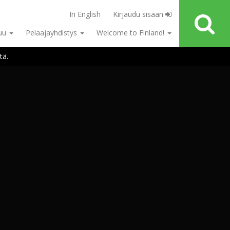
In English
Kirjaudu sisään
tuu
Pelaajayhdistys
Welcome to Finland!
tä.