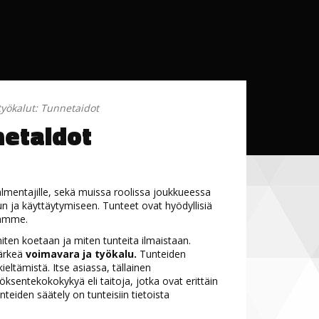
työkalut: Tunnetaidot
netaidot
 valmentajille, sekä muissa roolissa joukkueessa
uun ja käyttäytymiseen. Tunteet ovat hyödyllisiä
stämme.
iten koetaan ja miten tunteita ilmaistaan.
tärkeä
voimavara ja työkalu.
Tunteiden
ieltämistä. Itse asiassa, tällainen
öksentekokokykyä eli taitoja, jotka ovat erittäin
unteiden säätely on tunteisiin tietoista