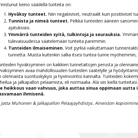
nistunut keino säädellä tunteita on:
Hyväksy tunteet.
Niin negatiiviset, neutraalit kuin positiiviset tu
Tunnista ja nimeä tunteet.
Pelkkä tunteiden ääneen sanomine
ajatuksiasi.
Ymmärrä tunteiden syitä, tulkintoja ja seurauksia.
Ymmärrys
tulevaisuudessa säätelemään tunteita paremmin.
Tunteiden ilmaiseminen.
Voit pyrkiä vaikuttamaan tunnereaktioo
tunnetta. Muista kuitenkin sallia itsesi tuntea tunne myöhemmin, 
nteiden hyväksyminen on kaikkien tunnetaitojen perusta ja olennainen ky
väksyminen avaa mahdollisuuden tunteiden säätelylle ja hyödyntämis
 olennaista suorituskykysi ja hyvinvointisi kannalta. Tunteiden kokemi
heilua ja jalkapallon pelaamista, eli normaalia. Älä siis kiellä tunteitasi
le heikkous vaan vahvuus, joka auttaa sinua oppimaan uutta it
asvamaan ihmisenä.
 Jatta Muhonen & Jalkapallon Pelaajayhdistys. Aineiston kopioiminen