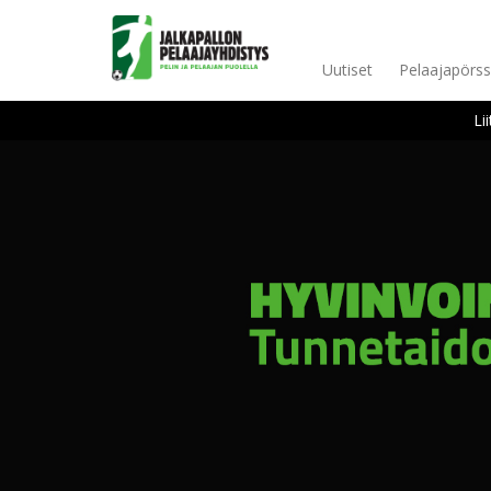
Uutiset
Pelaajapörss
Li