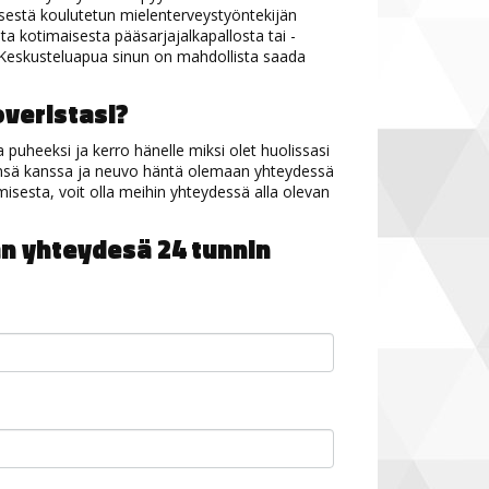
isestä koulutetun mielenterveystyöntekijän
a kotimaisesta pääsarjajalkapallosta tai -
ta. Keskusteluapua sinun on mahdollista saada
overistasi?
 puheeksi ja kerro hänelle miksi olet huolissasi
tensä kanssa ja neuvo häntä olemaan yhteydessä
amisesta, voit olla meihin yhteydessä alla olevan
aan yhteydesä 24 tunnin