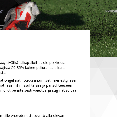
, eivätkä jalkapalloilijat ole poikkeus.
aajista 20-35% kokee peliuransa aikana
sta.
yvät ongelmat, loukkaantumiset, menestymisen
iat, esim. ihmissuhteisiin ja parisuhteeseen
ollut perinteisesti vaiettua ja stigmatisoivaa.
ä meille yhteydenottopyyntö alla olevan