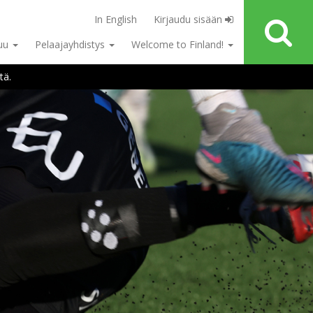
In English
Kirjaudu sisään
tuu
Pelaajayhdistys
Welcome to Finland!
tä.