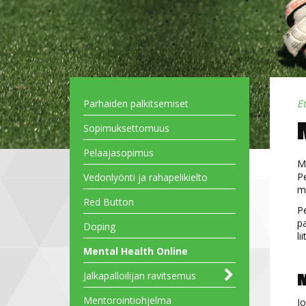
Parhaiden palkitsemiset
E
Sopimuksettomuus
Pelaajasopimus
Mi
Pe
Vedonlyönti ja rahapelikielto
ma
Red Button
P
pa
Doping
li
Mental Health Online
M
Jalkapalloilijan ravitsemus
Hiilihydraatti
Neste
Proteiini
Rasvat
Ravitsemusanalyysi:
Suhteellinen energiavaje
Keho- ja ruokasuhde osana
Mentorointiohjelma
Jo