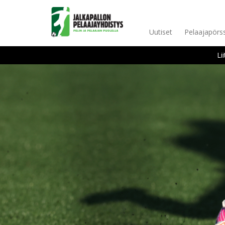
Uutiset
Pelaajapörss
Li