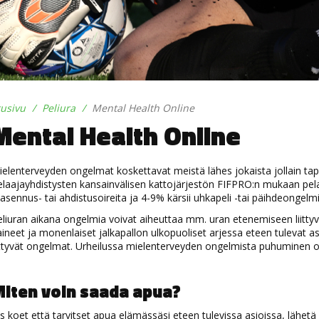
tusivu
Peliura
Mental Health Online
Mental Health Online
elenterveyden ongelmat koskettavat meistä lähes jokaista jollain tapaa
laajayhdistysten kansainvälisen kattojärjestön FIFPRO:n mukaan pel
sennus- tai ahdistusoireita ja 4-9% kärsii uhkapeli -tai päihdeongelmi
eliuran aikana ongelmia voivat aiheuttaa mm. uran etenemiseen liitt
ineet ja monenlaiset jalkapallon ulkopuoliset arjessa eteen tulevat as
ittyvät ongelmat. Urheilussa mielenterveyden ongelmista puhuminen on 
iten voin saada apua?
s koet että tarvitset apua elämässäsi eteen tulevissa asioissa, lähet