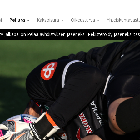
i
Peliura
Kaksoisura
Oikeusturva
Yhteiskuntavas
ity Jalkapallon Pelaajayhdistyksen jäseneksi! Rekisteröidy jäseneksi täs