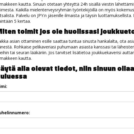
makkeen kautta. Sinuun otetaan yhteyttä 24h sisällä viestin lähettäm
imesta. Kaikilla mielenterveysryhmän työntekijöillä on myös kokemust
tsalista. Palvelu on JPY:n jäsenille ilmaista ja täysin luottamuksellis
nintään 5 kertaa.
iten toimit jos ole huolissasi joukkuet
ikka asian ottaminen esille saattaa tuntua sinusta hankalalta, ota asia
nestä. Rohkaise pelikaveriasi puhumaan asiasta kanssasi tai läheis
ihin tai seuran lääkäriin. Jos tarvitset lisätietoa joukkuekaverisi autt
omakkeen kautta.
äytä alla olevat tiedot, niin sinuun oll
uluessa
imi:
uhelinnumero: