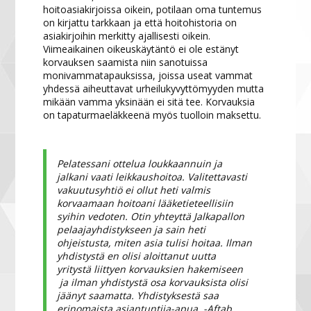
hoitoasiakirjoissa oikein, potilaan oma tuntemus
on kirjattu tarkkaan ja että hoitohistoria on
asiakirjoihin merkitty ajallisesti oikein.
Viimeaikainen oikeuskäytäntö ei ole estänyt
korvauksen saamista niin sanotuissa
monivammatapauksissa, joissa useat vammat
yhdessä aiheuttavat urheilukyvyttömyyden mutta
mikään vamma yksinään ei sitä tee. Korvauksia
on tapaturmaeläkkeenä myös tuolloin maksettu.
Pelatessani ottelua loukkaannuin ja
jalkani vaati leikkaushoitoa. Valitettavasti
vakuutusyhtiö ei ollut heti valmis
korvaamaan hoitoani lääketieteellisiin
syihin vedoten. Otin yhteyttä Jalkapallon
pelaajayhdistykseen ja sain heti
ohjeistusta, miten asia tulisi hoitaa. Ilman
yhdistystä en olisi aloittanut uutta
yritystä liittyen korvauksien hakemiseen
ja ilman yhdistystä osa korvauksista olisi
jäänyt saamatta. Yhdistyksestä saa
erinomaista asiantuntija-apua. -Aftab