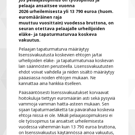
pelaaja ansaitsee vuonna
2026 urheilemisesta yli 13 790 euroa (huom.
euromääräinen raja
muuttuu vuosittain) vuodessa bruttona, on
seuran otettava pelaajalle urheilijoiden
eläke- ja tapaturmaturvaa koskeva
vakuutus.
Pelaajan tapaturmaturva määräytyy
lisenssivakuutusta koskevien ehtojen ja/tai
urheilijoiden eläke- ja tapaturmaturvaa koskevan
lain säännösten perusteella. Lisenssivakuutusten
ehdot voivat vaihdella ja niiden sisältö määräytyy
pääasiassa noiden ehtojen mukaan. Ne
kannattaa aina hankkia itselleen.
Pääsääntöisesti lisenssivakuutukset korvaavat
hoitokuluja tiettyyn euromäärän asti sekä pysyviä
vammoja vamman haitta-asteen mukaan. Sen
sijaan tapaturmaeläkettä tai päivärahaa koskevia
ehtoja niissä ei ole. Mikäli pelaajasopimuksesi ei
ole työsopimus tai ansaitset urheilemisesta
vuodessa vähemmän kuin 13 790 euroa bruttona,
on lisenssivakuutus käytännössä ainoa vakuutus,