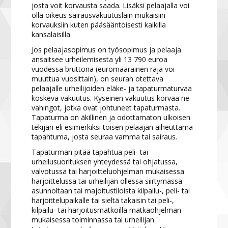
josta voit korvausta saada. Lisäksi pelaajalla voi
olla oikeus sairausvakuutuslain mukaisiin
korvauksiin kuten pääsääntöisesti kaikilla
kansalaisilla.
Jos pelaajasopimus on työsopimus ja pelaaja
ansaitsee urheilemisesta yli 13 790 euroa
vuodessa bruttona (euromääräinen raja voi
muuttua vuosittain), on seuran otettava
pelaajalle urheilijoiden eläke- ja tapaturmaturvaa
koskeva vakuutus. Kyseinen vakuutus korvaa ne
vahingot, jotka ovat johtuneet tapaturmasta.
Tapaturma on äkillinen ja odottamaton ulkoisen
tekijän eli esimerkiksi toisen pelaajan aiheuttama
tapahtuma, josta seuraa vamma tai sairaus.
Tapaturman pitää tapahtua peli- tai
urheilusuorituksen yhteydessä tai ohjatussa,
valvotussa tai harjoitteluohjelman mukaisessa
harjoittelussa tai urheilijan ollessa siirtymässä
asunnoltaan tai majoitustiloista kilpailu-, peli- tai
harjoittelupaikalle tai sieltä takaisin tai peli-,
kilpailu- tai harjoitusmatkoilla matkaohjelman
mukaisessa toiminnassa tai urheilijan