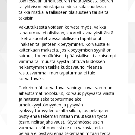
toimiessaan urheiluseuran määräyksestä seuran
tai yhteisön edustajana edustustilaisuudessa
taikka matkalla tällaiseen tilaisuuteen tai sieltä
takaisin.
Vakuutuksesta voidaan korvata myös, vaikka
tapaturmaa ei olisikaan, kuormittavaa yksittäistä
liikettä suoritettaessa äkillisesti tapahtunut
lihaksen tai jänteen kipeytyminen. Korvausta ei
kuitenkaan makseta, jos kipeytymisen syynä on
sairaus, todennäköisesti pääasiallisesti aikaisempi
vamma tai muusta syystä johtuva kudoksen
heikentyminen taikka kudosvaurio. Yleensä
rasitusvamma ilman tapaturmaa ei tule
korvattavaksi.
Tärkeimmät korvattavat vahingot ovat vamman
aiheuttamat hoitokulut, korvaus pysyvästä viasta
ja haitasta sekä tapaturmaeläke
urheilukyvyttömyyden ja pysyvän
työkyvyttömyyden osalta silloin, jos pelaaja ei
pysty enää tekemän mitään muutakaan työtä
(esim. neliraajahalvaus). Käytännössä usein
vammat eivät onneksi ole niin vakavia, että
pelaaja ei pystyisi enää tekemään mitään työtä.