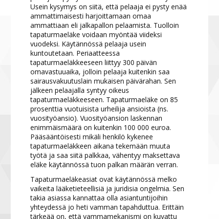
Usein kysymys on siitä, että pelaaja ei pysty enää
ammattimaisesti harjoittamaan omaa
ammattiaan eli jalkapallon pelaamista. Tuolloin
tapaturmaeläke voidaan myöntää viideksi
vuodeksi. Käytännössä pelaaja usein
kuntoutetaan. Periaatteessa
tapaturmaeläkkeeseen liittyy 300 päivän
omavastuuaika, jolloin pelaaja kuitenkin saa
sairausvakuutuslain mukaisen päivärahan. Sen
jälkeen pelaajalla syntyy oikeus
tapaturmaeläkkeeseen. Tapaturmaeläke on 85
prosenttia vuotuisista urheilija ansioista (ns.
vuosityöansio). Vuosityöansion laskennan
enimmäismäärä on kuitenkin 100 000 euroa.
Pääsääntöisesti mikäli henkilö kykenee
tapaturmaeläkkeen aikana tekemään muuta
työtä ja saa siitä palkkaa, vähentyy maksettava
eläke käytännössä tuon palkan määrän verran.
Tapaturmaeläkeasiat ovat käytännössä melko
vaikeita lääketieteellisiä ja juridisia ongelmia. Sen
takia asiassa kannattaa olla asiantuntijoihin
yhteydessä jo heti vamman tapahduttua. Erittäin
tärkeää on, että vammamekanismi on kuvattu