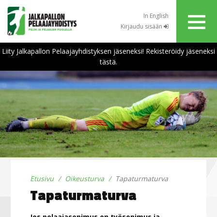
In English
Kirjaudu sisään
Liity Jalkapallon Pelaajayhdistyksen jäseneksi! Rekisteröidy jäseneksi
tästä.
Etusivu
Oikeusturva
Tapaturmaturva
Tapaturmaturva
Jos pelaajasopimus on työsopimus ja