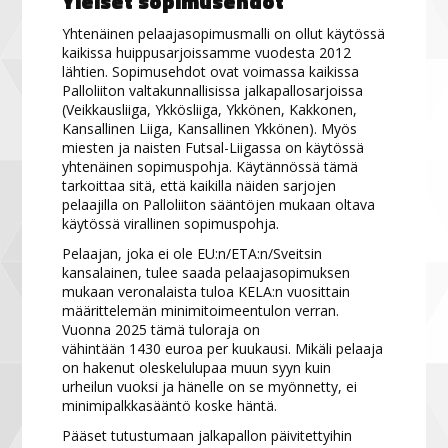
Yleiset sopimusehdot
Yhtenäinen pelaajasopimusmalli on ollut käytössä
kaikissa huippusarjoissamme vuodesta 2012
lähtien. Sopimusehdot ovat voimassa kaikissa
Palloliiton valtakunnallisissa jalkapallosarjoissa
(Veikkausliiga, Ykkösliiga, Ykkönen, Kakkonen,
Kansallinen Liiga, Kansallinen Ykkönen). Myös
miesten ja naisten Futsal-Liigassa on käytössä
yhtenäinen sopimuspohja. Käytännössä tämä
tarkoittaa sitä, että kaikilla näiden sarjojen
pelaajilla on Palloliiton sääntöjen mukaan oltava
käytössä virallinen sopimuspohja.
Pelaajan, joka ei ole EU:n/ETA:n/Sveitsin
kansalainen, tulee saada pelaajasopimuksen
mukaan veronalaista tuloa KELA:n vuosittain
määrittelemän minimitoimeentulon verran.
Vuonna 2025 tämä tuloraja on
vähintään 1430 euroa per kuukausi. Mikäli pelaaja
on hakenut oleskelulupaa muun syyn kuin
urheilun vuoksi ja hänelle on se myönnetty, ei
minimipalkkasääntö koske häntä.
Pääset tutustumaan jalkapallon päivitettyihin