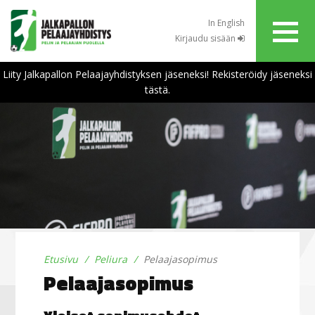
In English
Kirjaudu sisään
Liity Jalkapallon Pelaajayhdistyksen jäseneksi! Rekisteröidy jäseneksi
tästä.
Etusivu
Peliura
Pelaajasopimus
Pelaajasopimus