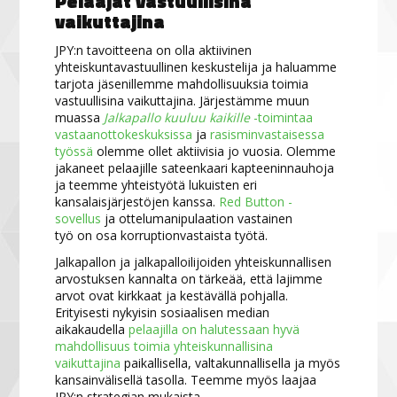
Pelaajat vastuullisina
vaikuttajina
JPY:n tavoitteena on olla aktiivinen
yhteiskuntavastuullinen keskustelija ja haluamme
tarjota jäsenillemme mahdollisuuksia toimia
vastuullisina vaikuttajina. Järjestämme muun
muassa
Jalkapallo kuuluu kaikille
-toimintaa
vastaanottokeskuksissa
ja
rasisminvastaisessa
työssä
olemme ollet aktiivisia jo vuosia. Olemme
jakaneet pelaajille sateenkaari kapteeninnauhoja
ja teemme yhteistyötä lukuisten eri
kansalaisjärjestöjen kanssa.
Red Button -
sovellus
ja ottelumanipulaation vastainen
työ on osa korruptionvastaista työtä.
Jalkapallon ja jalkapalloilijoiden yhteiskunnallisen
arvostuksen kannalta on tärkeää, että lajimme
arvot ovat kirkkaat ja kestävällä pohjalla.
Erityisesti nykyisin sosiaalisen median
aikakaudella
pelaajilla on halutessaan hyvä
mahdollisuus toimia yhteiskunnallisina
vaikuttajina
paikallisella, valtakunnallisella ja myös
kansainvälisellä tasolla. Teemme myös laajaa
JPY:n strategian mukaista