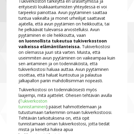
Tukiverkoston tärkeyttä eri urasiirtymissä ja
erityisesti loukkaantumisten yhteydessä ei voi
tarpeeksi painottaa. Avun pyytäminen saattaa
tuntua vaikealta ja monet urheilijat saattavat
ajatella, että avun pyytämien on heikkoutta, tai
he pelkäävät tulevansa arvostelluksi. Avun
pyytäminen ei ole heikkoutta, vaan
on luonnollista tukeutua tukiverkostoon
vaikeissa elämäntilanteissa.
Tukiverkostosi
on olemassa juuri sitä varten. Muista, että
useimmiten avun pyytäminen on vaikeampaa kuin
sen antaminen ja on todennäköistä, että
tukiverkostosi haluaa auttaa. Avun pyytäminen
osoittaa, että haluat kuntoutua ja palautua
jalkapallon pariin mahdollisimman nopeasti.
Tukiverkostosi on todennäköisesti myös
laajempi, mitä ajattelet. Oheisen tehtävän avulla
(
Tukiverkoston
tunnistaminen
) pääset hahmottelemaan ja
tutustumaan tarkemmin omaan tukiverkostoosi.
Tehtävän tarkoituksena on, että opit
tunnistamaan oman tukiverkostosi, jotta tiedät
mistä ja keneltä hakea apua