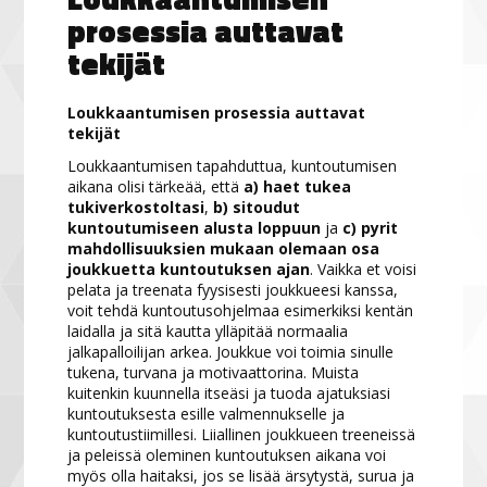
prosessia auttavat
tekijät
Loukkaantumisen prosessia auttavat
tekijät
Loukkaantumisen tapahduttua, kuntoutumisen
aikana olisi tärkeää, että
a) haet tukea
tukiverkostoltasi
,
b) sitoudut
kuntoutumiseen alusta loppuun
ja
c) pyrit
mahdollisuuksien mukaan olemaan osa
joukkuetta kuntoutuksen ajan
. Vaikka et voisi
pelata ja treenata fyysisesti joukkueesi kanssa,
voit tehdä kuntoutusohjelmaa esimerkiksi kentän
laidalla ja sitä kautta ylläpitää normaalia
jalkapalloilijan arkea. Joukkue voi toimia sinulle
tukena, turvana ja motivaattorina. Muista
kuitenkin kuunnella itseäsi ja tuoda ajatuksiasi
kuntoutuksesta esille valmennukselle ja
kuntoutustiimillesi. Liiallinen joukkueen treeneissä
ja peleissä oleminen kuntoutuksen aikana voi
myös olla haitaksi, jos se lisää ärsytystä, surua ja