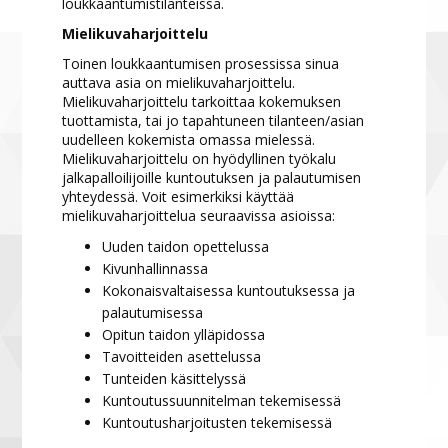
loukkaantumistilanteissa.
Mielikuvaharjoittelu
Toinen loukkaantumisen prosessissa sinua
auttava asia on mielikuvaharjoittelu.
Mielikuvaharjoittelu tarkoittaa kokemuksen
tuottamista, tai jo tapahtuneen tilanteen/asian
uudelleen kokemista omassa mielessä.
Mielikuvaharjoittelu on hyödyllinen työkalu
jalkapalloilijoille kuntoutuksen ja palautumisen
yhteydessä. Voit esimerkiksi käyttää
mielikuvaharjoittelua seuraavissa asioissa:
Uuden taidon opettelussa
Kivunhallinnassa
Kokonaisvaltaisessa kuntoutuksessa ja
palautumisessa
Opitun taidon ylläpidossa
Tavoitteiden asettelussa
Tunteiden käsittelyssä
Kuntoutussuunnitelman tekemisessä
Kuntoutusharjoitusten tekemisessä