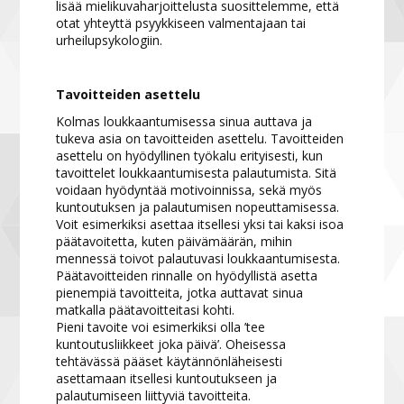
lisää mielikuvaharjoittelusta suosittelemme, että
otat yhteyttä psyykkiseen valmentajaan tai
urheilupsykologiin.
Tavoitteiden asettelu
Kolmas loukkaantumisessa sinua auttava ja
tukeva asia on tavoitteiden asettelu. Tavoitteiden
asettelu on hyödyllinen työkalu erityisesti, kun
tavoittelet loukkaantumisesta palautumista. Sitä
voidaan hyödyntää motivoinnissa, sekä myös
kuntoutuksen ja palautumisen nopeuttamisessa.
Voit esimerkiksi asettaa itsellesi yksi tai kaksi isoa
päätavoitetta, kuten päivämäärän, mihin
mennessä toivot palautuvasi loukkaantumisesta.
Päätavoitteiden rinnalle on hyödyllistä asetta
pienempiä tavoitteita, jotka auttavat sinua
matkalla päätavoitteitasi kohti.
Pieni tavoite voi esimerkiksi olla ’tee
kuntoutusliikkeet joka päivä’. Oheisessa
tehtävässä pääset käytännönläheisesti
asettamaan itsellesi kuntoutukseen ja
palautumiseen liittyviä tavoitteita.