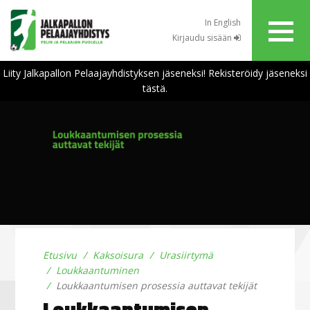
In English
Kirjaudu sisään
Liity Jalkapallon Pelaajayhdistyksen jäseneksi! Rekisteröidy jäseneksi
tästä.
Etusivu
Kaksoisura
Urasiirtymä
Loukkaantuminen
Loukkaantumisen prosessia auttavat tekijät
Loukkaantumisen