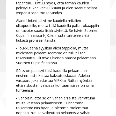
tapahtuu. Tuntuu myös, että tämän kauden
pelityyli tukee vahvuuksiani ja olen saanut pelata
ympäristössä missä viihdyn.
Åland United jäi viime kaudella mitalien
ulkopuolelle, mutta tällä kaudella palkintokaappiin
on tavoite saada lisää täytettä. Se hävisi Suomen
Cupin finaalissa HJK:lle, mutta taistelee vielä
tiukasti pronssimitalista.
- Joukkueena syyskuu alkoi tappiolla, mutta
mielestäni pelaamiseemme on tullut lisää
tasaisuutta. Oli myös hienoa päästä pelaamaan
Suomen Cupin finaalissa.
Råtts on päässyt tällä kaudella pelaamaan
ensimmäistä kertaa kaksoissiskoaan Adelaa
vastaan, joka edustaa VIFK:ta. Råtts myöntää,
että siskosten välisissä kohtaamisissa on oma
tunteensa.
- Sanoisin, että se on vähän erilaista verrattuna
muita vastaan pelaamiseen. Tunnemme
toisemme niin hyvin ja olemme molemmat
nopeita, niin se vaikeuttaa pelaamista vähän.