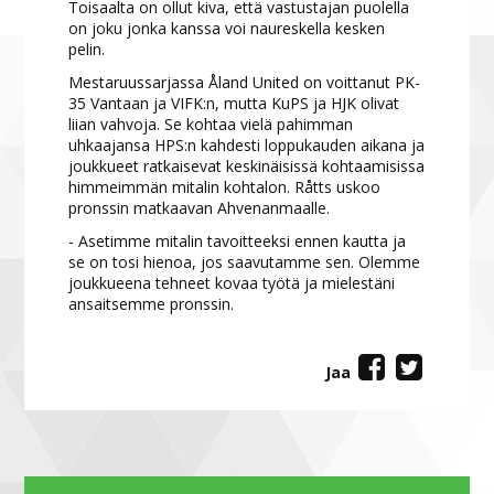
Toisaalta on ollut kiva, että vastustajan puolella
on joku jonka kanssa voi naureskella kesken
pelin.
Mestaruussarjassa Åland United on voittanut PK-
35 Vantaan ja VIFK:n, mutta KuPS ja HJK olivat
liian vahvoja. Se kohtaa vielä pahimman
uhkaajansa HPS:n kahdesti loppukauden aikana ja
joukkueet ratkaisevat keskinäisissä kohtaamisissa
himmeimmän mitalin kohtalon. Råtts uskoo
pronssin matkaavan Ahvenanmaalle.
- Asetimme mitalin tavoitteeksi ennen kautta ja
se on tosi hienoa, jos saavutamme sen. Olemme
joukkueena tehneet kovaa työtä ja mielestäni
ansaitsemme pronssin.
Jaa