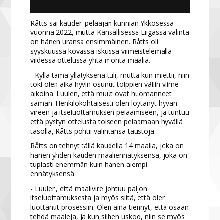
Råtts sai kauden pelaajan kunnian Ykkösessä
vuonna 2022, mutta Kansallisessa Liigassa valinta
on hänen uransa ensimmäinen. Råtts oli
syyskuussa kovassa iskussa viimeistelemällä
viidessä ottelussa yhtä monta maalia.
- Kyllä tämä yllätyksenä tuli, mutta kun miettii, niin
toki olen aika hyvin osunut tolppien väliin viime
aikoina. Luulen, että muut ovat huomanneet
saman. Henkilökohtaisesti olen löytänyt hyvän
vireen ja itseluottamuksen pelaamiseen, ja tuntuu
että pystyn ottelusta toiseen pelaamaan hyvällä
tasolla, Råtts pohtii valintansa taustoja.
Råtts on tehnyt tällä kaudella 14 maalia, joka on
hänen yhden kauden maaliennätyksensä, joka on
tuplasti enemmän kuin hänen aiempi
ennätyksensä.
- Luulen, että maalivire johtuu paljon
itseluottamuksesta ja myös siitä, että olen
luottanut prosessiin. Olen aina tiennyt, että osaan
tehdä maaleja, ja kun siihen uskoo, niin se myös