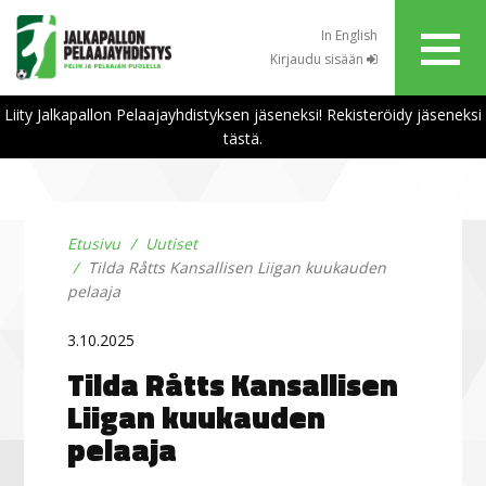
In English
Kirjaudu sisään
Liity Jalkapallon Pelaajayhdistyksen jäseneksi! Rekisteröidy jäseneksi
tästä.
Etusivu
Uutiset
Tilda Råtts Kansallisen Liigan kuukauden
pelaaja
3.10.2025
Tilda Råtts Kansallisen
Liigan kuukauden
pelaaja