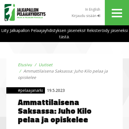
In English
Kirjaudu sisään
Liity Jalkapallon Pelaajayhdistyksen jäseneksi! Rekisteröidy jäseneksi
tästä.
Etusivu
Uutiset
Ammattilaisena Saksassa: Juho Kilo pelaa ja
opiskelee
#pelaajanarki
19.5.2023
Ammattilaisena
Saksassa: Juho Kilo
pelaa ja opiskelee