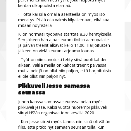
kentän ulkopuolista elämää.
- Totta kai sillä omalla asenteella on myös iso
merkitys. Pitää olla valmis kilpailemaan, eikä saa
mitään nöyristellä.
Kilon normaali työpäivä starttaa 8.30 herätyksellä.
Sen jälkeen hän ajaa seuran tiloihin aamupalalle
ja päivän treenit alkavat kello 11.00. Harjoitusten
jälkeen on vielä seuran tarjoama lounas.
- Työt on niin sanotusti tehty siinä puoli kahden
aikaan. Välillä meillä on kahdet treenit päivässä,
mutta pelejä on ollut niin paljon, että harjoituksia
ei ole ollut niin paljon nyt.
Pikkuveli Jesse samassa
seurassa
Juhon kanssa samassa seurassa pelaa myös
pikkuveli Jesse. Kaksi vuotta nuorempi pikkuveli
siirtyi HSV:n organisaatioon kesällä 2020.
- Kun Jesse siirtyi myös tänne, niin siinä oli vähän
fiilis, että pitikö nyt samaan seuraan tulla, kun