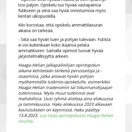
tosi paljon. Opiskelu tuo hyvää vastapainoa
futikseen ja siinä saa hyviä onnistumisia myös
kentän ulkopuolella.
Kilo korostaa, että opiskelu ammattilaisuran
aikana on tärkeää.
- Siitä saa hyvän tuen ja pohjan tulevaan. Futista
ei voi kuitenkaan koko ikäänsä pelata
ammatikseen. Samalla opinnot tuovat hyvää
järjestelmällisyyttä arkeen.
Haaga-Helian Jalkapalloilijan opintopolun
aikana kehitetään tärkeitä perustaitoja ja -
osaamisia, jotka antavat hyvän pohjan
myöhemmälle tutkinto-opiskelulle, esimerkiksi
Haaga-Helian tradenomin tai liikunnanohjaajan
tutkinnossa. Myös muut tutkinnot ovat
mahdollisia. Uusi ryhmä aloittaa aina elokuussa
ja tammikuussa. Haku elokuussa 2023 alkavaan
koulutukseen on käynnissä. Haku päättyy
13.8.2023.
Lue lisää opintopolusta Haaga-Helian
sivuilta
.