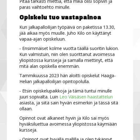
Pitää tarkasti miettiä, että mikä olisi sopivin ja
paras vaihtoehto minulle.
Opiskelu tuo vastapainoa
Kun jalkapalloilijan työpäivä on paketissa 13.30,
jää aikaa myös muulle. Juho Kilo on käyttänyt
vapaa-ajan opiskeluun.
- Ensimmäiset kolme vuotta täällä suoritin lukion.
Kun valmistuin, niin olen suorittanut avoimessa
yliopistossa kursseja ja samalla miettinyt, että
mitä alan opiskella enemmän.
Tammikuussa 2023 hän aloitti opiskelut Haaga-
Helian jalkapalloilijan opintopolulla.
- Etsin opiskelupaikkoja ja tämä tuntui minulle
juuri sopivalta. Luin
Leo Väisäsen haastattelun
asiasta, ja siitä sain hyvän esimerkin ja tässä sitä
ollaan.
Opinnot ovat alkaneet hyvin ja Kilo sai myös
hyväksiluettua avoimessa yliopistossa käymiään
kursseja.
- Opinnot ovat hyvällä mallilla ja olen tykännyt