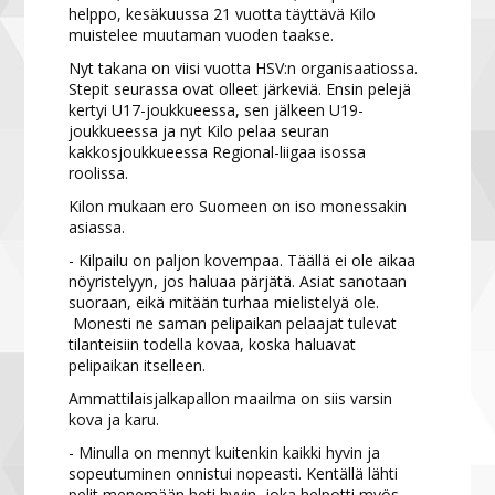
helppo, kesäkuussa 21 vuotta täyttävä Kilo
muistelee muutaman vuoden taakse.
Nyt takana on viisi vuotta HSV:n organisaatiossa.
Stepit seurassa ovat olleet järkeviä. Ensin pelejä
kertyi U17-joukkueessa, sen jälkeen U19-
joukkueessa ja nyt Kilo pelaa seuran
kakkosjoukkueessa Regional-liigaa isossa
roolissa.
Kilon mukaan ero Suomeen on iso monessakin
asiassa.
- Kilpailu on paljon kovempaa. Täällä ei ole aikaa
nöyristelyyn, jos haluaa pärjätä. Asiat sanotaan
suoraan, eikä mitään turhaa mielistelyä ole.
Monesti ne saman pelipaikan pelaajat tulevat
tilanteisiin todella kovaa, koska haluavat
pelipaikan itselleen.
Ammattilaisjalkapallon maailma on siis varsin
kova ja karu.
- Minulla on mennyt kuitenkin kaikki hyvin ja
sopeutuminen onnistui nopeasti. Kentällä lähti
pelit menemään heti hyvin, joka helpotti myös