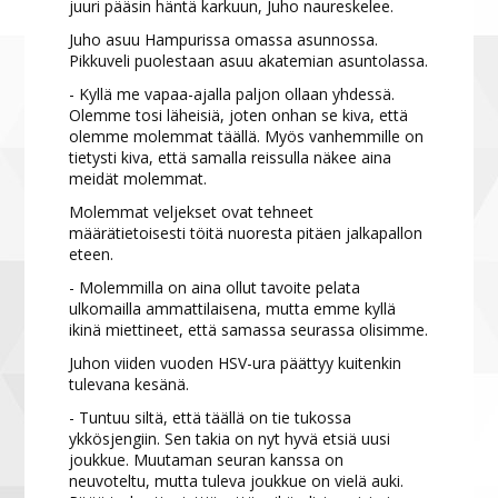
juuri pääsin häntä karkuun, Juho naureskelee.
Juho asuu Hampurissa omassa asunnossa.
Pikkuveli puolestaan asuu akatemian asuntolassa.
- Kyllä me vapaa-ajalla paljon ollaan yhdessä.
Olemme tosi läheisiä, joten onhan se kiva, että
olemme molemmat täällä. Myös vanhemmille on
tietysti kiva, että samalla reissulla näkee aina
meidät molemmat.
Molemmat veljekset ovat tehneet
määrätietoisesti töitä nuoresta pitäen jalkapallon
eteen.
- Molemmilla on aina ollut tavoite pelata
ulkomailla ammattilaisena, mutta emme kyllä
ikinä miettineet, että samassa seurassa olisimme.
Juhon viiden vuoden HSV-ura päättyy kuitenkin
tulevana kesänä.
- Tuntuu siltä, että täällä on tie tukossa
ykkösjengiin. Sen takia on nyt hyvä etsiä uusi
joukkue. Muutaman seuran kanssa on
neuvoteltu, mutta tuleva joukkue on vielä auki.