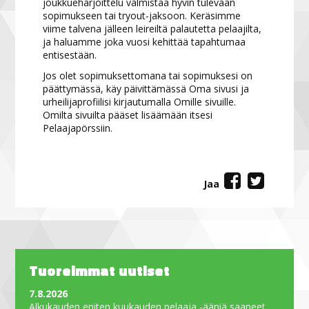
joukkueharjoittelu valmistaa hyvin tulevaan
sopimukseen tai tryout-jaksoon. Keräsimme
viime talvena jälleen leireiltä palautetta pelaajilta,
ja haluamme joka vuosi kehittää tapahtumaa
entisestään.
Jos olet sopimuksettomana tai sopimuksesi on
päättymässä, käy päivittämässä Oma sivusi ja
urheilijaprofiilisi kirjautumalla Omille sivuille.
Omilta sivuilta pääset lisäämään itsesi
Pelaajapörssiin.
Jaa
Tuoreimmat uutiset
7.8.2026
Alkukauden eniten kuukauden pelaaja -ääniä saaneet