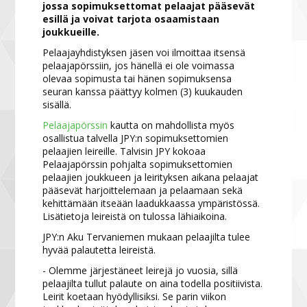
jossa sopimuksettomat pelaajat pääsevät
esillä ja voivat tarjota osaamistaan
joukkueille.
Pelaajayhdistyksen jäsen voi ilmoittaa itsensä
pelaajapörssiin, jos hänellä ei ole voimassa
olevaa sopimusta tai hänen sopimuksensa
seuran kanssa päättyy kolmen (3) kuukauden
sisällä.
Pelaajapörssin
kautta on mahdollista myös
osallistua talvella JPY:n sopimuksettomien
pelaajien leireille. Talvisin JPY kokoaa
Pelaajapörssin pohjalta sopimuksettomien
pelaajien joukkueen ja leirityksen aikana pelaajat
pääsevät harjoittelemaan ja pelaamaan sekä
kehittämään itseään laadukkaassa ympäristössä.
Lisätietoja leireistä on tulossa lähiaikoina.
JPY:n Aku Tervaniemen mukaan pelaajilta tulee
hyvää palautetta leireistä.
- Olemme järjestäneet leirejä jo vuosia, sillä
pelaajilta tullut palaute on aina todella positiivista.
Leirit koetaan hyödyllisiksi. Se parin viikon