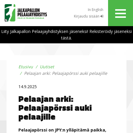
In English
Kirjaudu sisään
Liity Jalkapallon Pelaajayhdistyksen jäseneksi! Rekisteröidy jäseneksi
tästä.
Etusivu
Uutiset
Pelaajan arki: Pelaajapörssi auki pelaajille
14.9.2025
Pelaajan arki:
Pelaajapörssi auki
pelaajille
Pelaajapörssi on JPY:n ylläpitämä paikka,