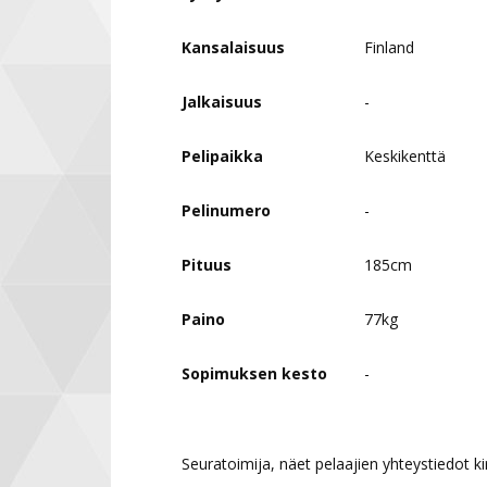
Kansalaisuus
Finland
Jalkaisuus
-
Pelipaikka
Keskikenttä
Pelinumero
-
Pituus
185cm
Paino
77kg
Sopimuksen kesto
-
Seuratoimija, näet pelaajien yhteystiedot kirj