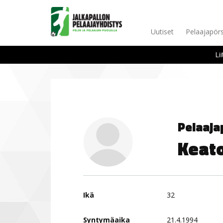
Uutiset
Pelaajapörs
Li
Pelaaja
Keat
Ikä
32
Syntymäaika
21.4.1994