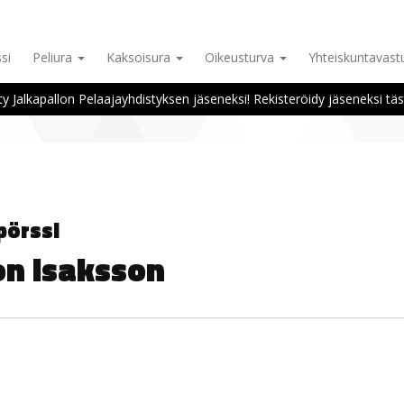
si
Peliura
Kaksoisura
Oikeusturva
Yhteiskuntavas
ity Jalkapallon Pelaajayhdistyksen jäseneksi! Rekisteröidy jäseneksi täs
pörssi
on Isaksson