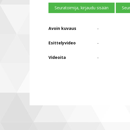
Seuratoimija, kirjaudu sisään
Seur
Avoin kuvaus
-
Esittelyvideo
-
Videoita
-