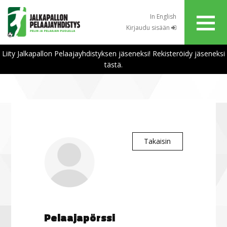
In English
Kirjaudu sisään
Liity Jalkapallon Pelaajayhdistyksen jäseneksi! Rekisteröidy jäseneksi
tästä.
Takaisin
Pelaajapörssi