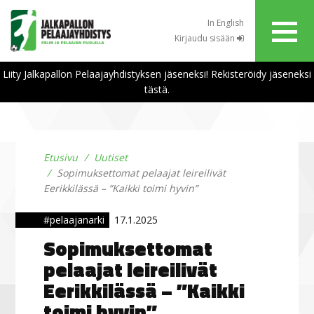
In English
Kirjaudu sisään
Liity Jalkapallon Pelaajayhdistyksen jäseneksi! Rekisteröidy jäseneksi
tästä.
Etusivu
Uutiset
Sopimuksettomat pelaajat leireilivät
Eerikkilässä – ”Kaikki toimi hyvin”
#pelaajanarki
17.1.2025
Sopimuksettomat
pelaajat leireilivät
Eerikkilässä – ”Kaikki
toimi hyvin”