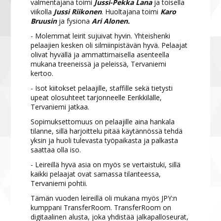
valmentajana toimi
Jussi-Pekka Lana
ja toisella
viikolla
Jussi Riikonen
. Huoltajana toimi
Karo
Bruusin
ja fysiona
Ari Alonen.
- Molemmat leirit sujuivat hyvin. Yhteishenki
pelaajien kesken oli silmiinpistävän hyvä. Pelaajat
olivat hyvällä ja ammattimaisella asenteella
mukana treeneissä ja peleissä, Tervaniemi
kertoo.
- Isot kiitokset pelaajille, staffille sekä tietysti
upeat olosuhteet tarjonneelle Eerikkilälle,
Tervaniemi jatkaa.
Sopimuksettomuus on pelaajille aina hankala
tilanne, sillä harjoittelu pitää käytännössä tehdä
yksin ja huoli tulevasta työpaikasta ja palkasta
saattaa olla iso.
- Leireillä hyvä asia on myös se vertaistuki, sillä
kaikki pelaajat ovat samassa tilanteessa,
Tervaniemi pohtii.
Tämän vuoden leireillä oli mukana myös JPY:n
kumppani TransferRoom. TransferRoom on
digitaalinen alusta, joka yhdistää jalkapalloseurat,