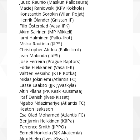
Juuso Raunio (Maskun Palloseura)
Maciej Raniowski (KPV Kokkola)
Konstantin Sorokin (Villan Pojat)
Henrik Ölander (Gnistan IF)
Filip Österblad (Vasa IFK)
Akim Sairinen (MP Mikkeli)
Jami Halminen (Pallo-Iirot)
Miska Rautiola (JäPS)
Christopher Abdou (Pallo-Iirot)
Jean Mabinda (JäPS)
Jose Ferreira (Prague Raptors)
Eddie Hiekkanen (Vasa IFK)
Valtteri Vesiaho (KTP Kotka)
Niklas Jokiniemi (Atlantis FC)
Lasse Laakso (JJK Jyväskylä)
Altin Pllana (PK Keski-Uusimaa)
Iltaf Danish (Ilves-Kissat)
Ngabo Ndazimariye (Atlantis FC)
Keaton Isaksson
Esa Olad Mohamed (Atlantis FC)
Benjamin Heikkinen (KäPa)
Terrence Smith (JIPPO)
Eemeli Honkola (SJK Akatemia)
Alex Hjelm (Ilves-Kissat)