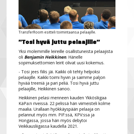
TransferRoom esitteli toimintaansa pelaajille.
”Tosi hyvä juttu pelaajille”
Yksi molemmille leireille osallistuneista pelaajista
oli
Benjamin Heikkinen
. Hänelle
sopimuksettomien leirit olivat uusi kokemus.
- Tosi jees fiilis jäi. Kaikki oli tehty helpoksi
pelaajille. Kaikki toimi hyvin ja saimme paljon
hyvää treeniä ja pari peliä. Tosi hyvä juttu
pelaajille, Heikkinen sanoo.
Heikkinen pelasi menneen kauden Ykkösliigaa
KäPa:n riveissä. 22 pelissä hän viimeisteli kolme
maalia. Urallaan hyökkäyspään pelaaja on
pelannut myös mm. PIF:ssä, KPV:ssa ja
Hongassa, jossa hän myös debytoi
Veikkausliigassa kaudella 2021.