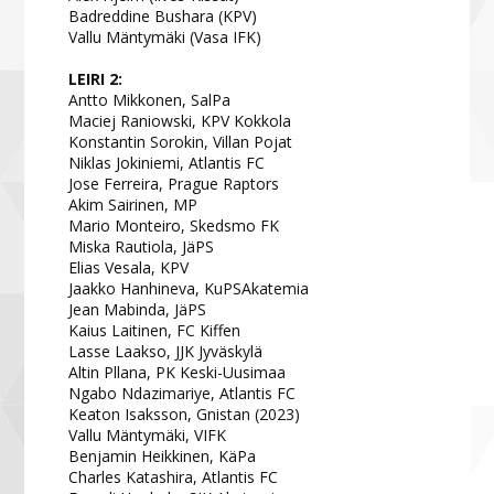
Badreddine Bushara (KPV)
Vallu Mäntymäki (Vasa IFK)
LEIRI 2:
Antto Mikkonen, SalPa
Maciej Raniowski, KPV Kokkola
Konstantin Sorokin, Villan Pojat
Niklas Jokiniemi, Atlantis FC
Jose Ferreira, Prague Raptors
Akim Sairinen, MP
Mario Monteiro, Skedsmo FK
Miska Rautiola, JäPS
Elias Vesala, KPV
Jaakko Hanhineva, KuPSAkatemia
Jean Mabinda, JäPS
Kaius Laitinen, FC Kiffen
Lasse Laakso, JJK Jyväskylä
Altin Pllana, PK Keski-Uusimaa
Ngabo Ndazimariye, Atlantis FC
Keaton Isaksson, Gnistan (2023)
Vallu Mäntymäki, VIFK
Benjamin Heikkinen, KäPa
Charles Katashira, Atlantis FC