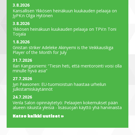
3.8.2026
Kansallisen Ykkösen heinäkuun kuukauden pelaaja on
JyPK:n Olga Hytönen
3.8.2026
Ykkösen heinäkuun kuukauden pelaaja on TPV:n Toni
Toijala
1.8.2026
Gnistan striker Adeleke Akinyemi is the Veikkausliiga
Player of the Month for July
31.7.2026
Ilari Kangasniemi: “Tiesin heti, että mentorointi voisi olla
minulle hyvä asia”
27.7.2026
Jyri Paasonen: EU-tuomioistuin haastaa urheilun
julkistamiskäytännöt
24.7.2026
Venla Salon opinnäytetyö: Pelaajien kokemukset pään
alueen iskuista yleisiä - lisäsuojan käyttö yhä harvinaista
Katso kaikki uutiset »