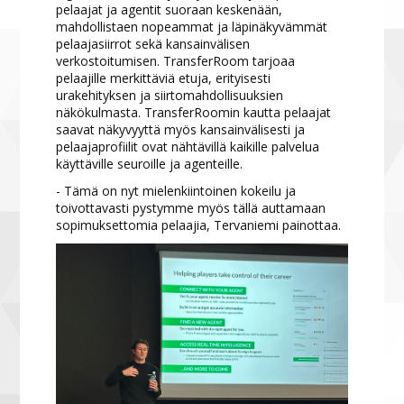
pelaajat ja agentit suoraan keskenään,
mahdollistaen nopeammat ja läpinäkyvämmät
pelaajasiirrot sekä kansainvälisen
verkostoitumisen. TransferRoom tarjoaa
pelaajille merkittäviä etuja, erityisesti
urakehityksen ja siirtomahdollisuuksien
näkökulmasta. TransferRoomin kautta pelaajat
saavat näkyvyyttä myös kansainvälisesti ja
pelaajaprofiilit ovat nähtävillä kaikille palvelua
käyttäville seuroille ja agenteille.
- Tämä on nyt mielenkiintoinen kokeilu ja
toivottavasti pystymme myös tällä auttamaan
sopimuksettomia pelaajia, Tervaniemi painottaa.