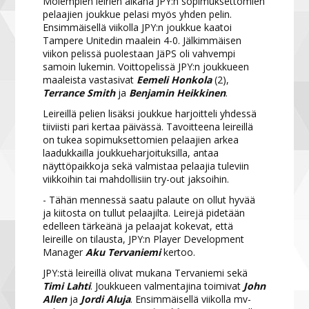
Molempien leirien aikana JPY:n sopimuksettomien
pelaajien joukkue pelasi myös yhden pelin.
Ensimmäisellä viikolla JPY:n joukkue kaatoi
Tampere Unitedin maalein 4-0. Jälkimmäisen
viikon pelissä puolestaan JäPS oli vahvempi
samoin lukemin. Voittopelissä JPY:n joukkueen
maaleista vastasivat
Eemeli Honkola
(2),
Terrance Smith
ja
Benjamin Heikkinen
.
Leireillä pelien lisäksi joukkue harjoitteli yhdessä
tiiviisti pari kertaa päivässä. Tavoitteena leireillä
on tukea sopimuksettomien pelaajien arkea
laadukkailla joukkueharjoituksilla, antaa
näyttöpaikkoja sekä valmistaa pelaajia tuleviin
viikkoihin tai mahdollisiin try-out jaksoihin.
- Tähän mennessä saatu palaute on ollut hyvää
ja kiitosta on tullut pelaajilta. Leirejä pidetään
edelleen tärkeänä ja pelaajat kokevat, että
leireille on tilausta, JPY:n Player Development
Manager
Aku Tervaniemi
kertoo.
JPY:stä leireillä olivat mukana Tervaniemi sekä
Timi Lahti
. Joukkueen valmentajina toimivat
John
Allen
ja
Jordi Aluja
. Ensimmäisellä viikolla mv-